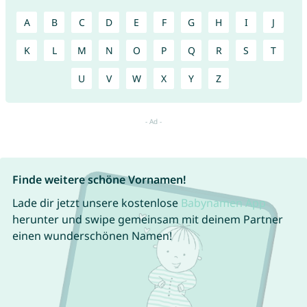
A
B
C
D
E
F
G
H
I
J
K
L
M
N
O
P
Q
R
S
T
U
V
W
X
Y
Z
Finde weitere schöne Vornamen!
Lade dir jetzt unsere kostenlose
Babynamen App
herunter und swipe gemeinsam mit deinem Partner
einen wunderschönen Namen!