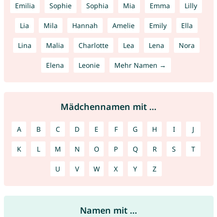
Emilia
Sophie
Sophia
Mia
Emma
Lilly
Lia
Mila
Hannah
Amelie
Emily
Ella
Lina
Malia
Charlotte
Lea
Lena
Nora
Elena
Leonie
Mehr Namen →
Mädchennamen mit ...
A
B
C
D
E
F
G
H
I
J
K
L
M
N
O
P
Q
R
S
T
U
V
W
X
Y
Z
Namen mit ...