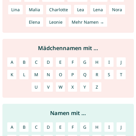
Lina
Malia
Charlotte
Lea
Lena
Nora
Elena
Leonie
Mehr Namen →
Mädchennamen mit ...
A
B
C
D
E
F
G
H
I
J
K
L
M
N
O
P
Q
R
S
T
U
V
W
X
Y
Z
Namen mit ...
A
B
C
D
E
F
G
H
I
J