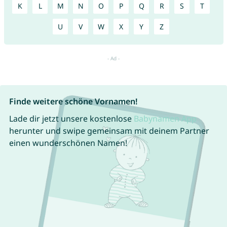
K
L
M
N
O
P
Q
R
S
T
U
V
W
X
Y
Z
Finde weitere schöne Vornamen!
Lade dir jetzt unsere kostenlose
Babynamen App
herunter und swipe gemeinsam mit deinem Partner
einen wunderschönen Namen!