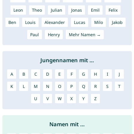
Leon
Theo
Julian
Jonas
Emil
Felix
Ben
Louis
Alexander
Lucas
Milo
Jakob
Paul
Henry
Mehr Namen →
Jungennamen mit ...
A
B
C
D
E
F
G
H
I
J
K
L
M
N
O
P
Q
R
S
T
U
V
W
X
Y
Z
Namen mit ...