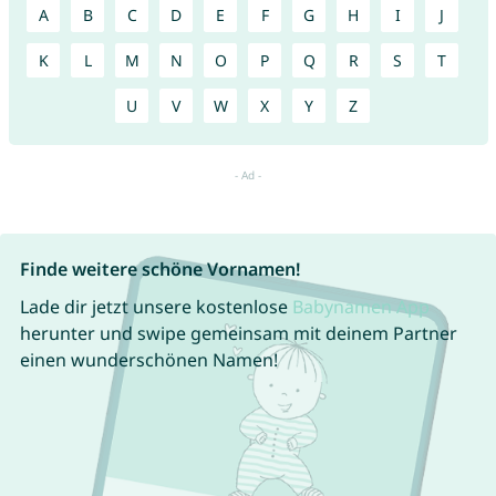
A
B
C
D
E
F
G
H
I
J
K
L
M
N
O
P
Q
R
S
T
U
V
W
X
Y
Z
Finde weitere schöne Vornamen!
Lade dir jetzt unsere kostenlose
Babynamen App
herunter und swipe gemeinsam mit deinem Partner
einen wunderschönen Namen!