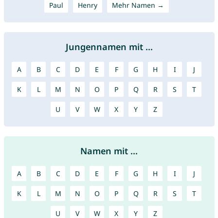
Paul
Henry
Mehr Namen →
Jungennamen mit ...
A
B
C
D
E
F
G
H
I
J
K
L
M
N
O
P
Q
R
S
T
U
V
W
X
Y
Z
Namen mit ...
A
B
C
D
E
F
G
H
I
J
K
L
M
N
O
P
Q
R
S
T
U
V
W
X
Y
Z