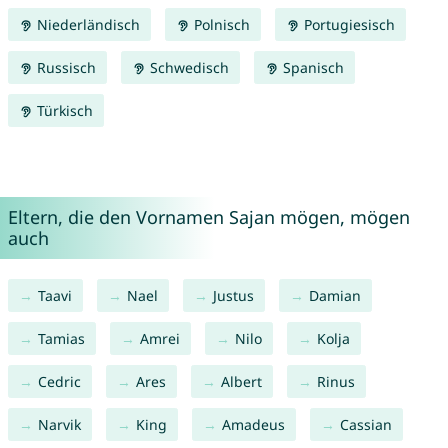
Niederländisch
Polnisch
Portugiesisch
Russisch
Schwedisch
Spanisch
Türkisch
Eltern, die den Vornamen Sajan mögen, mögen
auch
Taavi
Nael
Justus
Damian
Tamias
Amrei
Nilo
Kolja
Cedric
Ares
Albert
Rinus
Narvik
King
Amadeus
Cassian