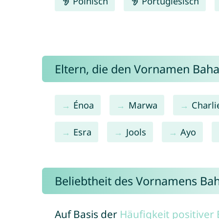
Polnisch
Portugiesisch
Eltern, die den Vornamen Bah
Énoa
Marwa
Charli
Esra
Jools
Ayo
Beliebtheit des Vornamens Bah
Auf Basis der
Häufigkeit positive