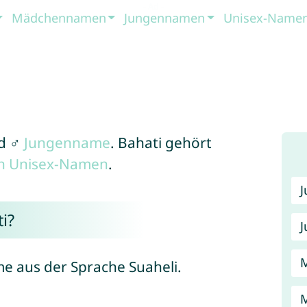
Mädchennamen
Jungennamen
Unisex-Name
d ♂
Jungenname
. Bahati gehört
en Unisex-Namen
.
i?
J
me aus der Sprache Suaheli.