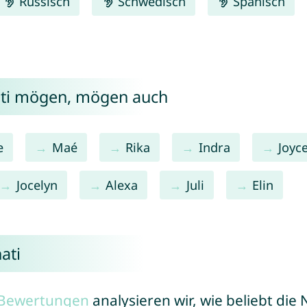
Russisch
Schwedisch
Spanisch
ati mögen, mögen auch
e
Maé
Rika
Indra
Joyc
Jocelyn
Alexa
Juli
Elin
ati
r Bewertungen
analysieren wir, wie beliebt di