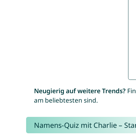
Neugierig auf weitere Trends?
Fin
am beliebtesten sind.
Namens-Quiz mit Charlie – Start