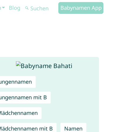
n
Blog
Babynamen App
Jungennamen
ungennamen mit B
Mädchennamen
Mädchennamen mit B
Namen