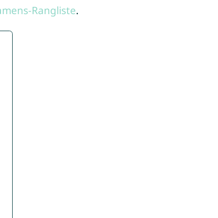
amens-Rangliste
.