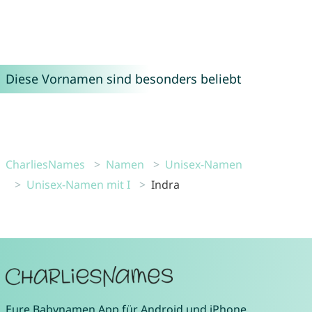
Diese Vornamen sind besonders beliebt
CharliesNames
Namen
Unisex-Namen
Unisex-Namen mit I
Indra
Eure
Babynamen App
für
Android
und
iPhone