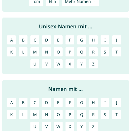
Tom
Elin
Mehr Namen →
Unisex-Namen mit ...
A
B
C
D
E
F
G
H
I
J
K
L
M
N
O
P
Q
R
S
T
U
V
W
X
Y
Z
Namen mit ...
A
B
C
D
E
F
G
H
I
J
K
L
M
N
O
P
Q
R
S
T
U
V
W
X
Y
Z