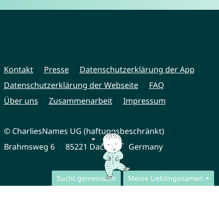
Kontakt
Presse
Datenschutzerklärung der App
Datenschutzerklärung der Webseite
FAQ
Über uns
Zusammenarbeit
Impressum
© CharliesNames UG (haftungsbeschränkt)
Brahmsweg 6
85221 Dachau
Germany
Sucht gemeinsam
Meine Lieblingsnamen