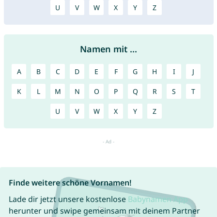
U
V
W
X
Y
Z
Namen mit ...
A
B
C
D
E
F
G
H
I
J
K
L
M
N
O
P
Q
R
S
T
U
V
W
X
Y
Z
Finde weitere schöne Vornamen!
Lade dir jetzt unsere kostenlose
Babynamen App
herunter und swipe gemeinsam mit deinem Partner