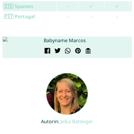
🇪🇸 Spanien
-
✓
✓
🇵🇹 Portugal
-
-
-
Autorin:
Jelka Batteiger