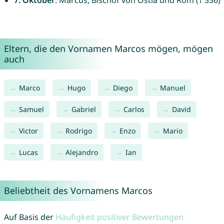
7. Oktober
: Marcus, Bischof von Ostia und Rom († 336)
Eltern, die den Vornamen Marcos mögen, mögen
auch
Marco
Hugo
Diego
Manuel
Samuel
Gabriel
Carlos
David
Victor
Rodrigo
Enzo
Mario
Lucas
Alejandro
Ian
Beliebtheit des Vornamens Marcos
Auf Basis der
Häufigkeit positiver Bewertungen