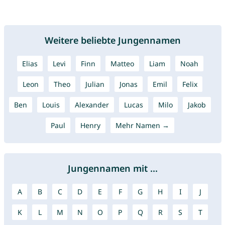
Weitere beliebte Jungennamen
Elias
Levi
Finn
Matteo
Liam
Noah
Leon
Theo
Julian
Jonas
Emil
Felix
Ben
Louis
Alexander
Lucas
Milo
Jakob
Paul
Henry
Mehr Namen →
Jungennamen mit ...
A
B
C
D
E
F
G
H
I
J
K
L
M
N
O
P
Q
R
S
T