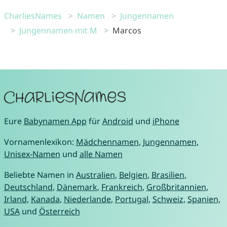
CharliesNames
Namen
Jungennamen
Jungennamen mit M
Marcos
Eure
Babynamen App
für
Android
und
iPhone
Vornamenlexikon:
Mädchennamen
,
Jungennamen
,
Unisex-Namen
und
alle Namen
Beliebte Namen in
Australien
,
Belgien
,
Brasilien
,
Deutschland
,
Dänemark
,
Frankreich
,
Großbritannien
,
Irland
,
Kanada
,
Niederlande
,
Portugal
,
Schweiz
,
Spanien
,
USA
und
Österreich