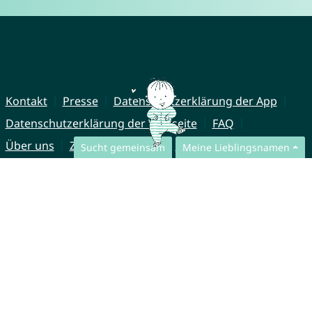
Kontakt
Presse
Datenschutzerklärung der App
Datenschutzerklärung der Webseite
FAQ
Über uns
Zusammenarbeit
Impressum
Sucht gemeinsam
Meine Lieblingsnamen
© CharliesNames UG (haftungsbeschränkt)
Brahmsweg 6
85221 Dachau
Germany