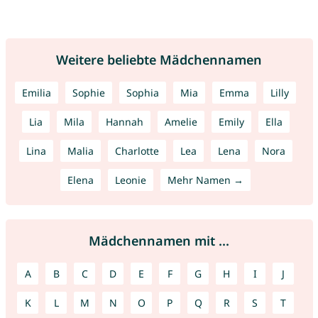
Weitere beliebte Mädchennamen
Emilia
Sophie
Sophia
Mia
Emma
Lilly
Lia
Mila
Hannah
Amelie
Emily
Ella
Lina
Malia
Charlotte
Lea
Lena
Nora
Elena
Leonie
Mehr Namen →
Mädchennamen mit ...
A
B
C
D
E
F
G
H
I
J
K
L
M
N
O
P
Q
R
S
T