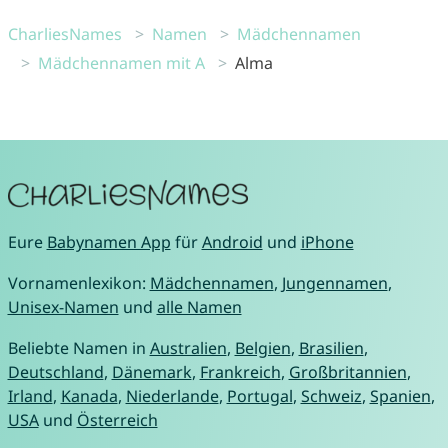
CharliesNames
Namen
Mädchennamen
Mädchennamen mit A
Alma
Eure
Babynamen App
für
Android
und
iPhone
Vornamenlexikon:
Mädchennamen
,
Jungennamen
,
Unisex-Namen
und
alle Namen
Beliebte Namen in
Australien
,
Belgien
,
Brasilien
,
Deutschland
,
Dänemark
,
Frankreich
,
Großbritannien
,
Irland
,
Kanada
,
Niederlande
,
Portugal
,
Schweiz
,
Spanien
,
USA
und
Österreich