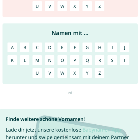
U
V
W
X
Y
Z
Namen mit ...
A
B
C
D
E
F
G
H
I
J
K
L
M
N
O
P
Q
R
S
T
U
V
W
X
Y
Z
Finde weitere schöne Vornamen!
Lade dir jetzt unsere kostenlose
Babynamen App
herunter und swipe gemeinsam mit deinem Partner