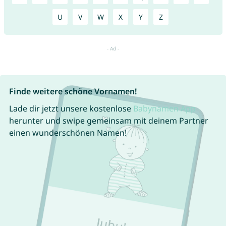
U
V
W
X
Y
Z
Finde weitere schöne Vornamen!
Lade dir jetzt unsere kostenlose
Babynamen App
herunter und swipe gemeinsam mit deinem Partner
einen wunderschönen Namen!