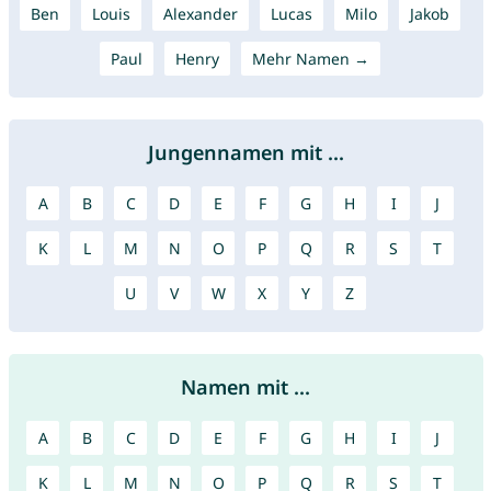
Ben
Louis
Alexander
Lucas
Milo
Jakob
Paul
Henry
Mehr Namen →
Jungennamen mit ...
A
B
C
D
E
F
G
H
I
J
K
L
M
N
O
P
Q
R
S
T
U
V
W
X
Y
Z
Namen mit ...
A
B
C
D
E
F
G
H
I
J
K
L
M
N
O
P
Q
R
S
T