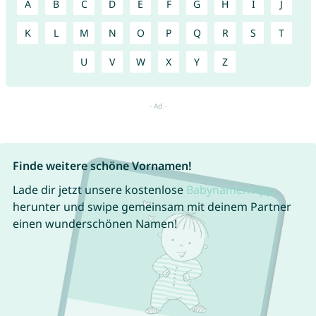
A
B
C
D
E
F
G
H
I
J
K
L
M
N
O
P
Q
R
S
T
U
V
W
X
Y
Z
Finde weitere schöne Vornamen!
Lade dir jetzt unsere kostenlose
Babynamen App
herunter und swipe gemeinsam mit deinem Partner
einen wunderschönen Namen!