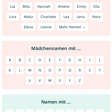
Lia
Mila
Hannah
Amelie
Emily
Ella
Lina
Malia
Charlotte
Lea
Lena
Nora
Elena
Leonie
Mehr Namen →
Mädchennamen mit ...
A
B
C
D
E
F
G
H
I
J
K
L
M
N
O
P
Q
R
S
T
U
V
W
X
Y
Z
Namen mit ...