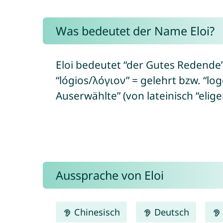
Was bedeutet der Name Eloi?
Eloi bedeutet “der Gutes Redende” 
“lógios/λόγιον” = gelehrt bzw. “l
Auserwählte” (von lateinisch “elig
Aussprache von Eloi
Chinesisch
Deutsch