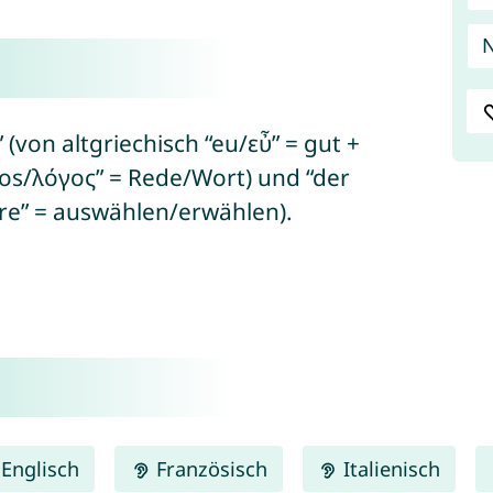
N
(von altgriechisch “eu/εὖ” = gut +
ogos/λόγος” = Rede/Wort) und “der
ere” = auswählen/erwählen).
Englisch
Französisch
Italienisch