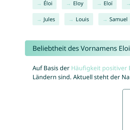
Éloi
Eloy
Eloï
Jules
Louis
Samuel
Beliebtheit des Vornamens Eloi
Auf Basis der
Häufigkeit positive
Ländern sind. Aktuell steht der N