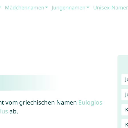
Mädchennamen
Jungennamen
Unisex-Name
J
mmt vom griechischen Namen
Eulogios
K
gius
ab.