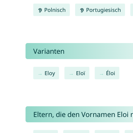
Polnisch
Portugiesisch
Varianten
Eloy
Eloï
Éloi
Eltern, die den Vornamen Elo