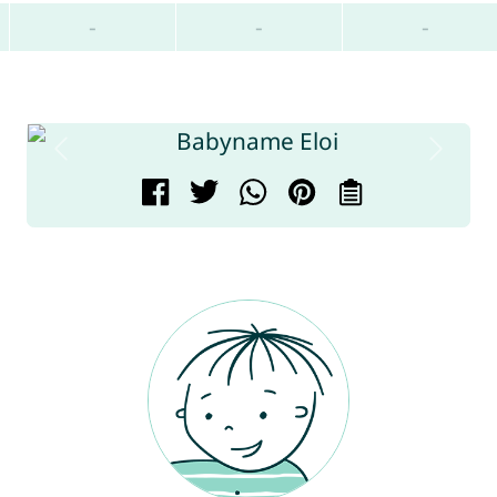
-
-
-