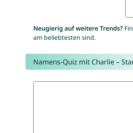
Neugierig auf weitere Trends?
Fin
am beliebtesten sind.
Namens-Quiz mit Charlie – Start