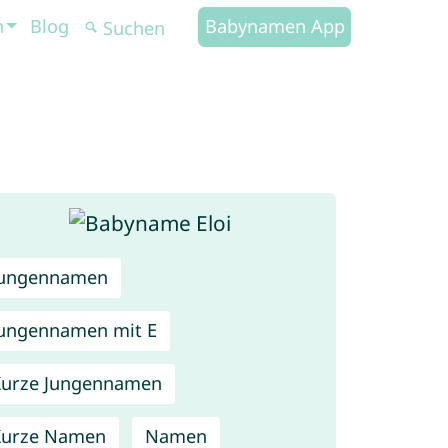
n
Blog
Babynamen App
Jungennamen
ungennamen mit E
urze Jungennamen
Kurze Namen
Namen