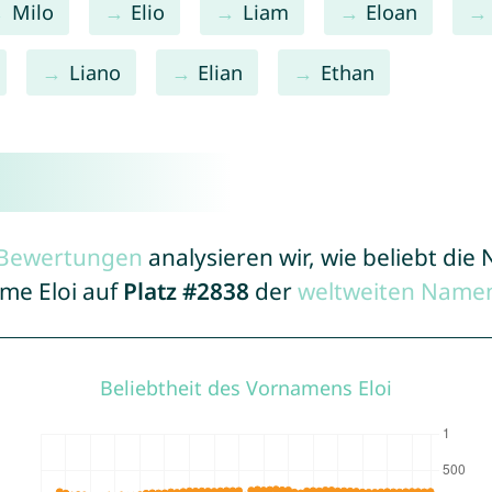
Milo
Elio
Liam
Eloan
Liano
Elian
Ethan
r Bewertungen
analysieren wir, wie beliebt di
ame Eloi auf
Platz #2838
der
weltweiten Namen