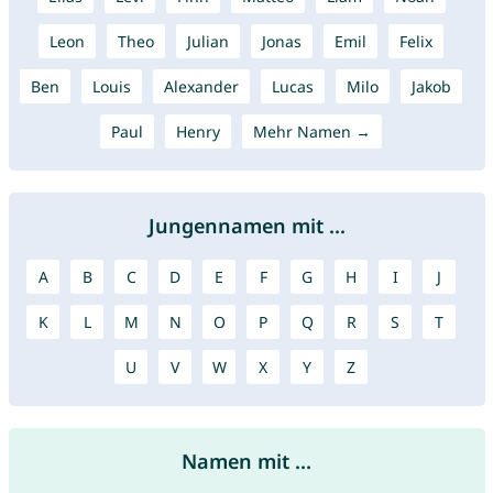
Leon
Theo
Julian
Jonas
Emil
Felix
Ben
Louis
Alexander
Lucas
Milo
Jakob
Paul
Henry
Mehr Namen →
Jungennamen mit ...
A
B
C
D
E
F
G
H
I
J
K
L
M
N
O
P
Q
R
S
T
U
V
W
X
Y
Z
Namen mit ...