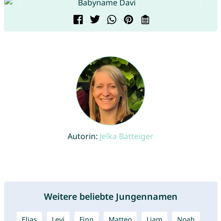
Autorin:
Jelka Batteiger
Weitere beliebte Jungennamen
Elias
Levi
Finn
Matteo
Liam
Noah