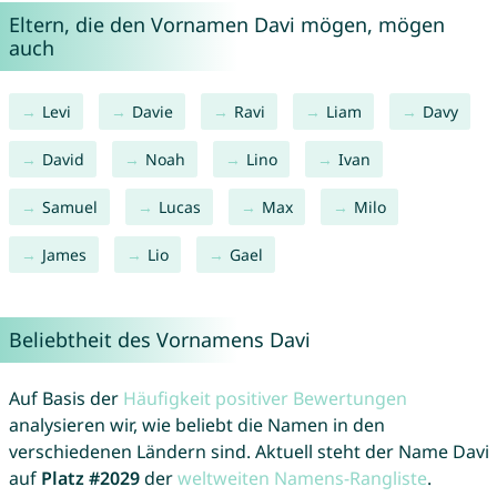
Eltern, die den Vornamen Davi mögen, mögen
auch
Levi
Davie
Ravi
Liam
Davy
David
Noah
Lino
Ivan
Samuel
Lucas
Max
Milo
James
Lio
Gael
Beliebtheit des Vornamens Davi
Auf Basis der
Häufigkeit positiver Bewertungen
analysieren wir, wie beliebt die Namen in den
verschiedenen Ländern sind. Aktuell steht der Name Davi
auf
Platz #2029
der
weltweiten Namens-Rangliste
.