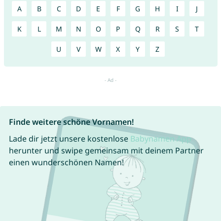
A
B
C
D
E
F
G
H
I
J
K
L
M
N
O
P
Q
R
S
T
U
V
W
X
Y
Z
Finde weitere schöne Vornamen!
Lade dir jetzt unsere kostenlose
Babynamen App
herunter und swipe gemeinsam mit deinem Partner
einen wunderschönen Namen!