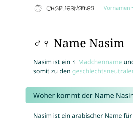
Vornamen
♂♀ Name Nasim
Nasim ist ein ♀
Mädchenname
un
somit zu den
geschlechtsneutral
Woher kommt der Name Nasi
Nasim ist ein arabischer Name fü