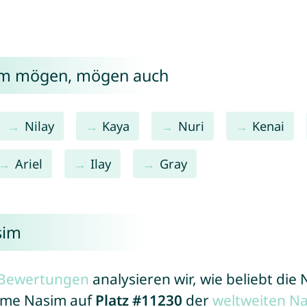
sim mögen, mögen auch
Nilay
Kaya
Nuri
Kenai
Ariel
Ilay
Gray
sim
r Bewertungen
analysieren wir, wie beliebt di
Name Nasim auf
Platz #11230
der
weltweiten N