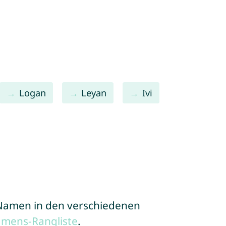
Logan
Leyan
Ivi
e Namen in den verschiedenen
amens-Rangliste
.