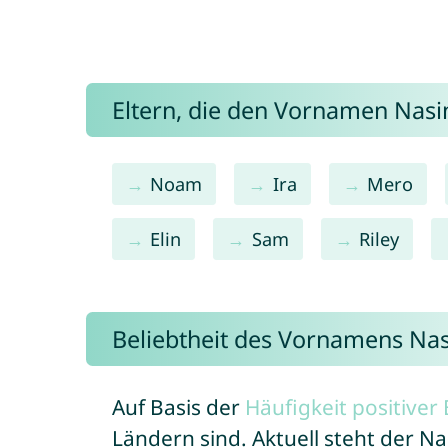
Eltern, die den Vornamen Na
Noam
Ira
Mero
Elin
Sam
Riley
Beliebtheit des Vornamens Na
Auf Basis der
Häufigkeit positive
Ländern sind. Aktuell steht der 