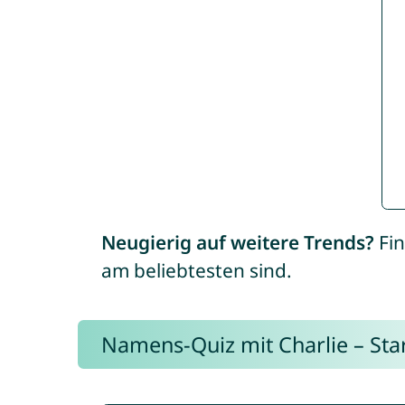
Neugierig auf weitere Trends?
Fin
am beliebtesten sind.
Namens-Quiz mit Charlie – Start