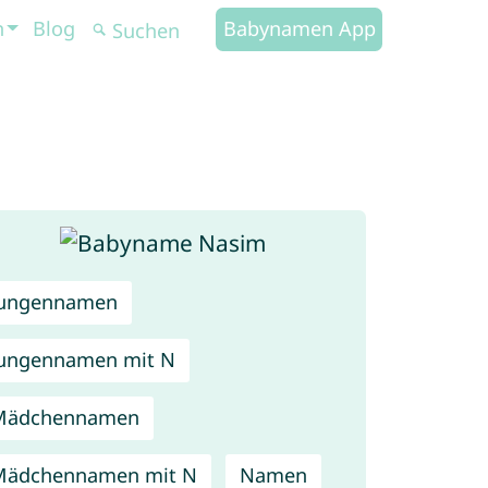
n
Blog
Babynamen App
Jungennamen
ungennamen mit N
Mädchennamen
Mädchennamen mit N
Namen