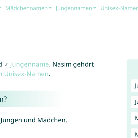
Mädchennamen
Jungennamen
Unisex-Name
d ♂
Jungenname
. Nasim gehört
en Unisex-Namen
.
m?
J
r Jungen und Mädchen.