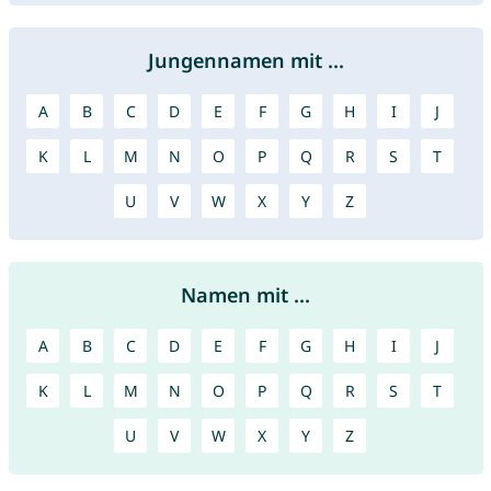
Jungennamen mit ...
A
B
C
D
E
F
G
H
I
J
K
L
M
N
O
P
Q
R
S
T
U
V
W
X
Y
Z
Namen mit ...
A
B
C
D
E
F
G
H
I
J
K
L
M
N
O
P
Q
R
S
T
U
V
W
X
Y
Z