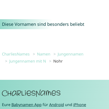
Diese Vornamen sind besonders beliebt
CharliesNames
Namen
Jungennamen
Jungennamen mit N
Nohr
Eure
Babynamen App
für
Android
und
iPhone