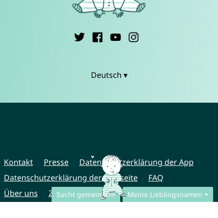
Deutsch ▾
Kontakt
Presse
Datenschutzerklärung der App
Datenschutzerklärung der Webseite
FAQ
Über uns
Zusammenarbeit
Impressum
Sucht gemeinsam
Meine Lieblingsnamen