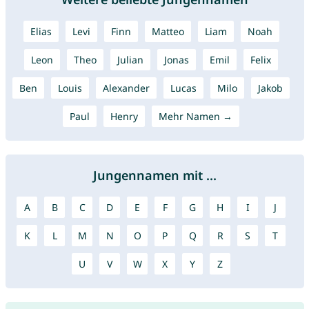
Elias
Levi
Finn
Matteo
Liam
Noah
Leon
Theo
Julian
Jonas
Emil
Felix
Ben
Louis
Alexander
Lucas
Milo
Jakob
Paul
Henry
Mehr Namen →
Jungennamen mit ...
A
B
C
D
E
F
G
H
I
J
K
L
M
N
O
P
Q
R
S
T
U
V
W
X
Y
Z