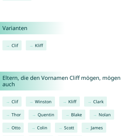
Varianten
Clif
Kliff
Eltern, die den Vornamen Cliff mögen, mögen
auch
Clif
Winston
Kliff
Clark
Thor
Quentin
Blake
Nolan
Otto
Colin
Scott
James