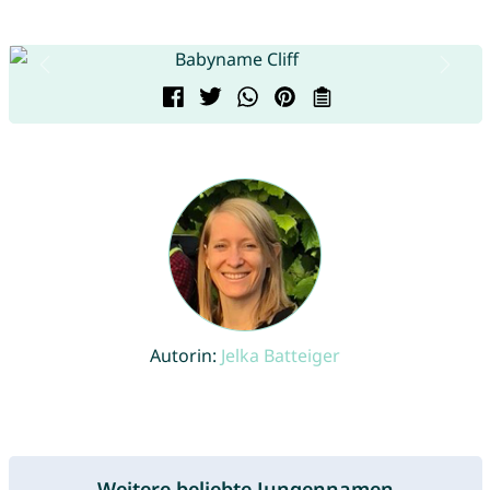
Autorin:
Jelka Batteiger
Weitere beliebte Jungennamen