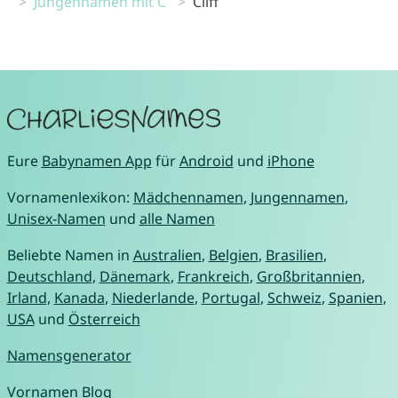
Jungennamen mit C
Cliff
Eure
Babynamen App
für
Android
und
iPhone
Vornamenlexikon:
Mädchennamen
,
Jungennamen
,
Unisex-Namen
und
alle Namen
Beliebte Namen in
Australien
,
Belgien
,
Brasilien
,
Deutschland
,
Dänemark
,
Frankreich
,
Großbritannien
,
Irland
,
Kanada
,
Niederlande
,
Portugal
,
Schweiz
,
Spanien
,
USA
und
Österreich
Namensgenerator
Vornamen Blog