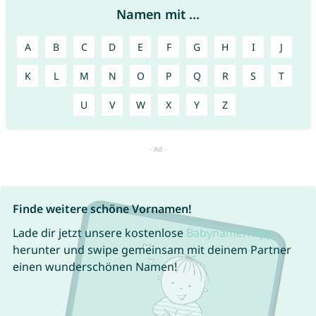
Namen mit ...
A
B
C
D
E
F
G
H
I
J
K
L
M
N
O
P
Q
R
S
T
U
V
W
X
Y
Z
Finde weitere schöne Vornamen!
Lade dir jetzt unsere kostenlose
Babynamen App
herunter und swipe gemeinsam mit deinem Partner
einen wunderschönen Namen!