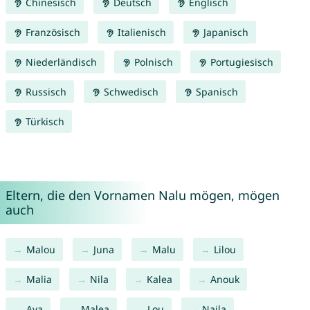
Chinesisch
Deutsch
Englisch
Französisch
Italienisch
Japanisch
Niederländisch
Polnisch
Portugiesisch
Russisch
Schwedisch
Spanisch
Türkisch
Eltern, die den Vornamen Nalu mögen, mögen
auch
Malou
Juna
Malu
Lilou
Malia
Nila
Kalea
Anouk
Ava
Malea
Lou
Naila