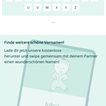
U
V
W
X
Y
Z
Finde weitere schöne Vornamen!
Lade dir jetzt unsere kostenlose
Babynamen App
herunter und swipe gemeinsam mit deinem Partner
einen wunderschönen Namen!