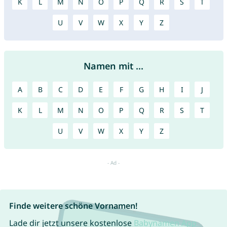
K
L
M
N
O
P
Q
R
S
T
U
V
W
X
Y
Z
Namen mit ...
A
B
C
D
E
F
G
H
I
J
K
L
M
N
O
P
Q
R
S
T
U
V
W
X
Y
Z
Finde weitere schöne Vornamen!
Lade dir jetzt unsere kostenlose
Babynamen App