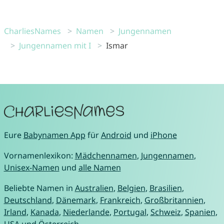
CharliesNames
Namen
Jungennamen
Jungennamen mit I
Ismar
Eure
Babynamen App
für
Android
und
iPhone
Vornamenlexikon:
Mädchennamen
,
Jungennamen
,
Unisex-Namen
und
alle Namen
Beliebte Namen in
Australien
,
Belgien
,
Brasilien
,
Deutschland
,
Dänemark
,
Frankreich
,
Großbritannien
,
Irland
,
Kanada
,
Niederlande
,
Portugal
,
Schweiz
,
Spanien
,