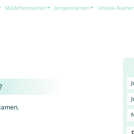
Mädchennamen
Jungennamen
Unisex-Name
?
J
 Namen.
N