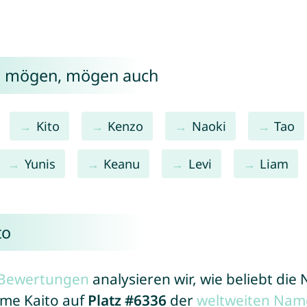
to mögen, mögen auch
Kito
Kenzo
Naoki
Tao
Yunis
Keanu
Levi
Liam
to
r Bewertungen
analysieren wir, wie beliebt di
ame Kaito auf
Platz #6336
der
weltweiten Nam