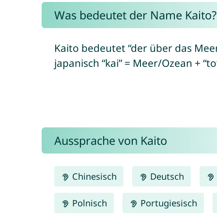
Was bedeutet der Name Kaito?
Kaito bedeutet “der über das Mee
japanisch “kai” = Meer/Ozean + “to”
Aussprache von Kaito
Chinesisch
Deutsch
Polnisch
Portugiesisch