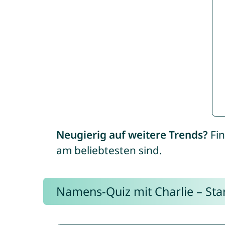
Neugierig auf weitere Trends?
Fin
am beliebtesten sind.
Namens-Quiz mit Charlie – Start