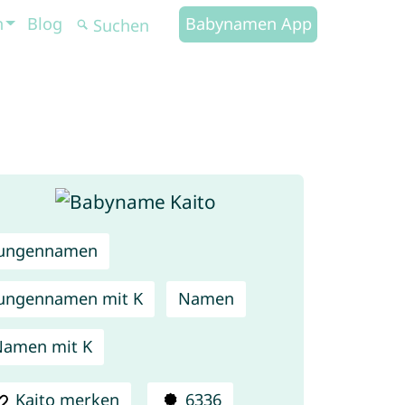
n
Blog
Babynamen App
Jungennamen
ungennamen mit K
Namen
amen mit K
Kaito merken
6336