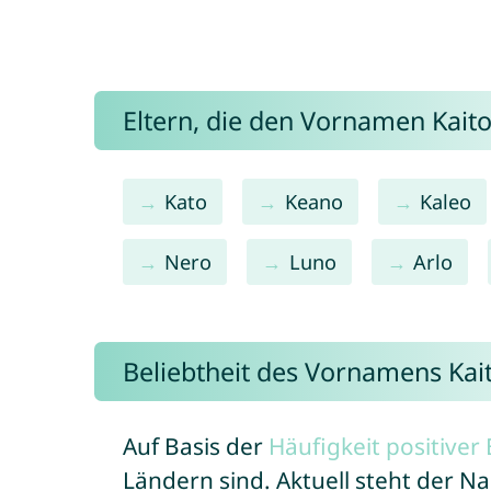
Eltern, die den Vornamen Kai
Kato
Keano
Kaleo
Nero
Luno
Arlo
Beliebtheit des Vornamens Kai
Auf Basis der
Häufigkeit positive
Ländern sind. Aktuell steht der N