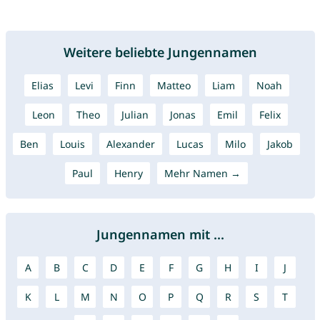
Weitere beliebte Jungennamen
Elias
Levi
Finn
Matteo
Liam
Noah
Leon
Theo
Julian
Jonas
Emil
Felix
Ben
Louis
Alexander
Lucas
Milo
Jakob
Paul
Henry
Mehr Namen →
Jungennamen mit ...
A
B
C
D
E
F
G
H
I
J
K
L
M
N
O
P
Q
R
S
T