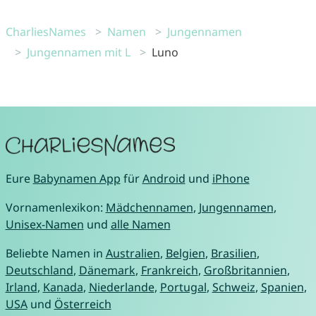
CharliesNames
Namen
Jungennamen
Jungennamen mit L
Luno
Eure
Babynamen App
für
Android
und
iPhone
Vornamenlexikon:
Mädchennamen
,
Jungennamen
,
Unisex-Namen
und
alle Namen
Beliebte Namen in
Australien
,
Belgien
,
Brasilien
,
Deutschland
,
Dänemark
,
Frankreich
,
Großbritannien
,
Irland
,
Kanada
,
Niederlande
,
Portugal
,
Schweiz
,
Spanien
,
USA
und
Österreich