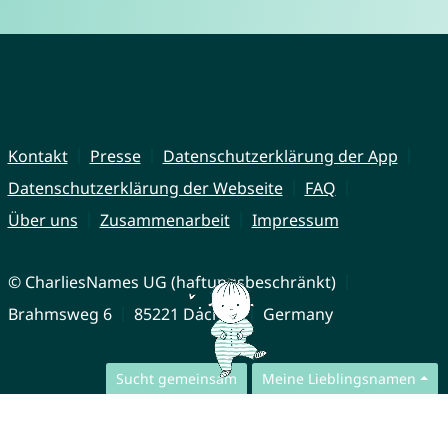
Kontakt
Presse
Datenschutzerklärung der App
Datenschutzerklärung der Webseite
FAQ
Über uns
Zusammenarbeit
Impressum
© CharliesNames UG (haftungsbeschränkt)
Brahmsweg 6
85221 Dachau
Germany
Sucht gemeinsam
Meine Lieblingsnamen