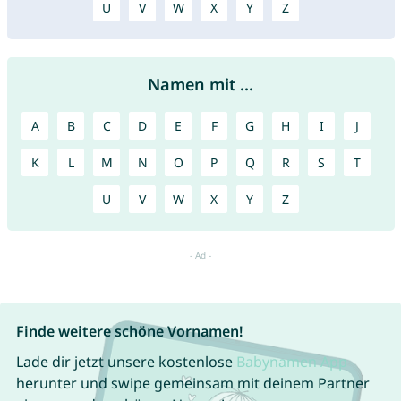
U
V
W
X
Y
Z
Namen mit ...
A
B
C
D
E
F
G
H
I
J
K
L
M
N
O
P
Q
R
S
T
U
V
W
X
Y
Z
Finde weitere schöne Vornamen!
Lade dir jetzt unsere kostenlose
Babynamen App
herunter und swipe gemeinsam mit deinem Partner