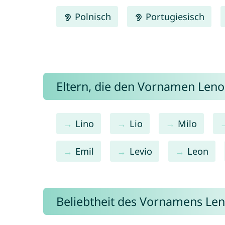
Polnisch
Portugiesisch
Eltern, die den Vornamen Le
Lino
Lio
Milo
Emil
Levio
Leon
Beliebtheit des Vornamens Le