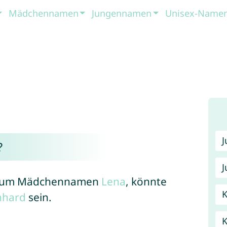
Mädchennamen
Jungennamen
Unisex-Name
?
J
t zum Mädchennamen
Lena
, könnte
K
nhard
sein.