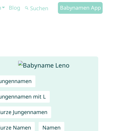
n
Blog
Babynamen App
Jungennamen
ungennamen mit L
urze Jungennamen
Kurze Namen
Namen