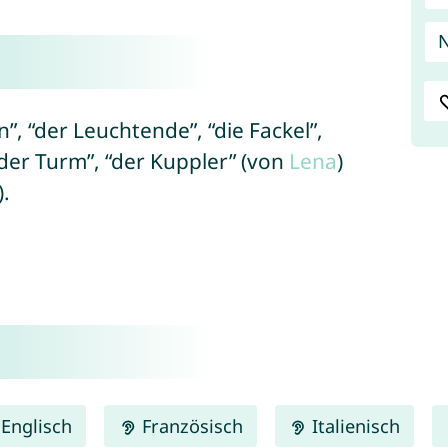
N
, “der Leuchtende”, “die Fackel”,
“der Turm”, “der Kuppler” (von
Lena
)
).
Englisch
Französisch
Italienisch