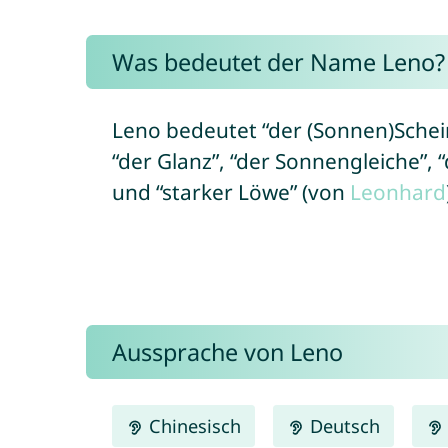
Was bedeutet der Name Leno?
Leno bedeutet “der (Sonnen)Schein”
“der Glanz”, “der Sonnengleiche”, 
und “starker Löwe” (von
Leonhard
Aussprache von Leno
Chinesisch
Deutsch