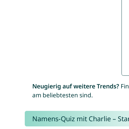
Neugierig auf weitere Trends?
Fin
am beliebtesten sind.
Namens-Quiz mit Charlie – Start