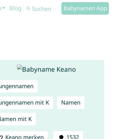
n
Blog
Babynamen App
Jungennamen
ungennamen mit K
Namen
amen mit K
Keano merken
1532