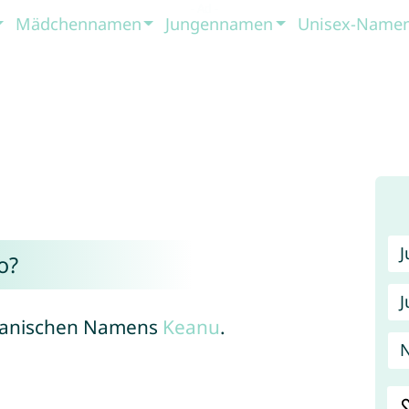
Mädchennamen
Jungennamen
Unisex-Name
o?
J
iianischen Namens
Keanu
.
N