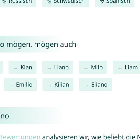
Russisch
Schwedisch
Spanisch
ano mögen, mögen auch
Kian
Liano
Milo
Liam
Emilio
Kilian
Eliano
ano
r Bewertungen
analysieren wir, wie beliebt di