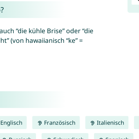
?
uch “die kühle Brise” oder “die
t” (von hawaiianisch “ke” =
Englisch
Französisch
Italienisch