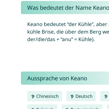
Was bedeutet der Name Keano
Keano bedeutet “der Kühle”, aber a
kühle Brise, die über dem Berg weh
der/die/das + “anu” = Kühle).
Aussprache von Keano
Chinesisch
Deutsch