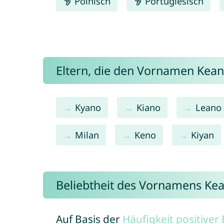
Polnisch
Portugiesisch
Eltern, die den Vornamen Ke
Kyano
Kiano
Leano
Milan
Keno
Kiyan
Beliebtheit des Vornamens Ke
Auf Basis der
Häufigkeit positive