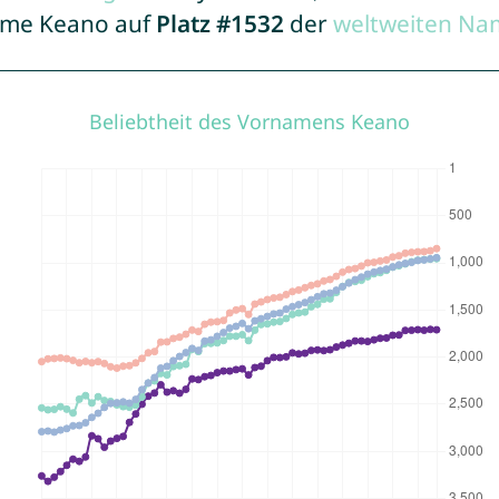
Name Keano auf
Platz #1532
der
weltweiten Na