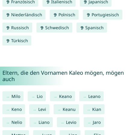
Französisch
Italienisch
Japanisch
Niederländisch
Polnisch
Portugiesisch
Russisch
Schwedisch
Spanisch
Türkisch
Eltern, die den Vornamen Kaleo mögen, mögen
auch
Milo
Lio
Keano
Leano
Keno
Levi
Keanu
Kian
Nelio
Liano
Levio
Jaro