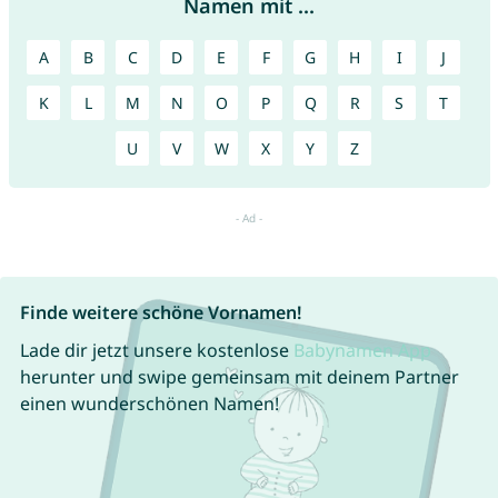
Namen mit ...
A
B
C
D
E
F
G
H
I
J
K
L
M
N
O
P
Q
R
S
T
U
V
W
X
Y
Z
Finde weitere schöne Vornamen!
Lade dir jetzt unsere kostenlose
Babynamen App
herunter und swipe gemeinsam mit deinem Partner
einen wunderschönen Namen!