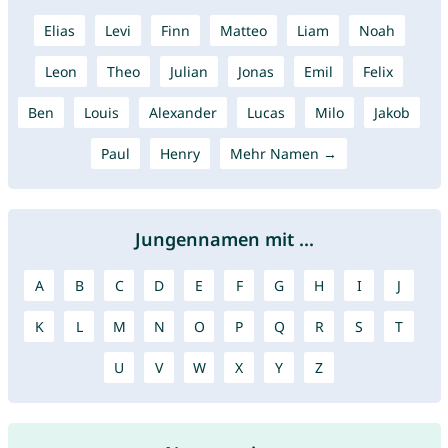
Elias
Levi
Finn
Matteo
Liam
Noah
Leon
Theo
Julian
Jonas
Emil
Felix
Ben
Louis
Alexander
Lucas
Milo
Jakob
Paul
Henry
Mehr Namen →
Jungennamen mit ...
A
B
C
D
E
F
G
H
I
J
K
L
M
N
O
P
Q
R
S
T
U
V
W
X
Y
Z