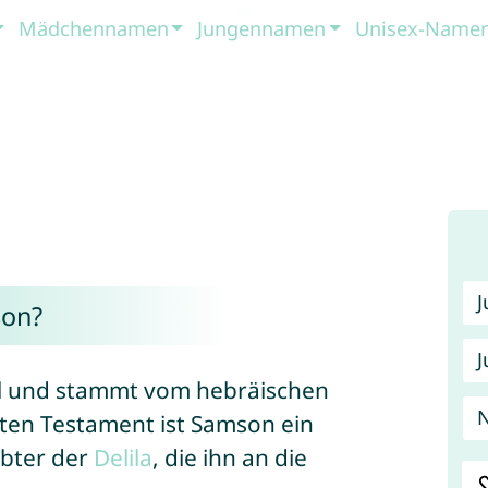
Mädchennamen
Jungennamen
Unisex-Name
on?
J
el und stammt vom hebräischen
N
ebter der
Delila
, die ihn an die