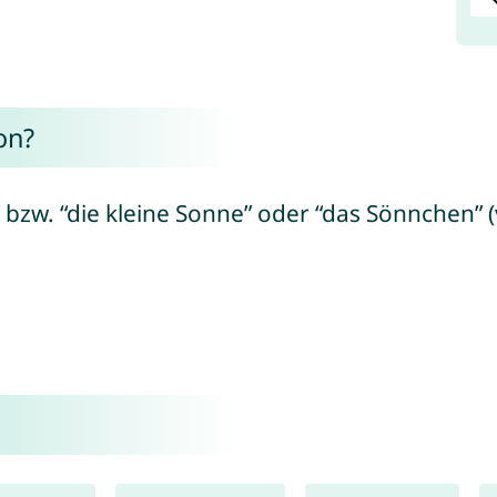
on?
. “die kleine Sonne” oder “das Sönnchen” (von he