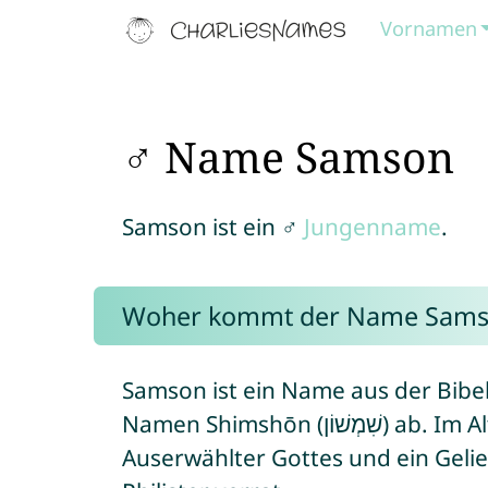
Vornamen
♂ Name Samson
Samson ist ein ♂
Jungenname
.
Woher kommt der Name Sams
Samson ist ein Name aus der Bib
Namen Shimshōn (שִׁמְשׁוֹן) ab. Im Alten Testament ist Samson ein
Auserwählter Gottes und ein Geli