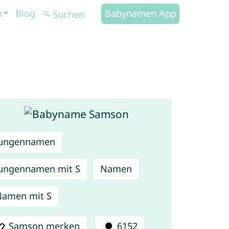
n
Blog
Babynamen App
Jungennamen
ungennamen mit S
Namen
amen mit S
Samson merken
6152