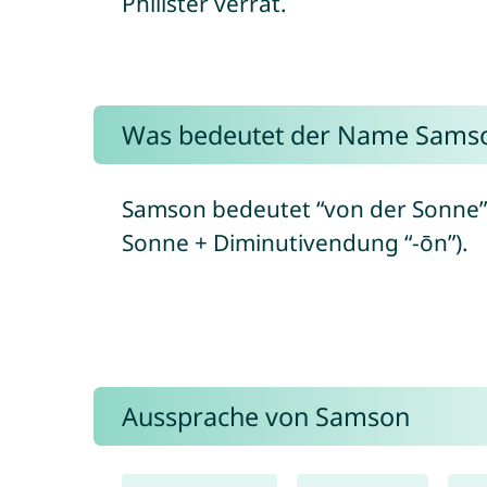
Philister verrat.
Was bedeutet der Name Sams
Samson bedeutet “von der Sonne” bzw
Sonne + Diminutivendung “-ōn”).
Aussprache von Samson