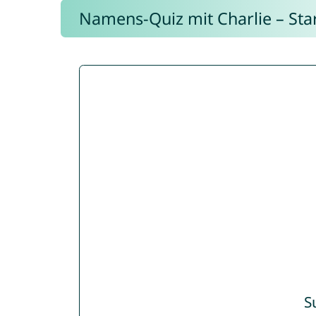
Namens-Quiz mit Charlie – Start
S