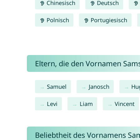
Chinesisch
Deutsch
Polnisch
Portugiesisch
Eltern, die den Vornamen Sa
Samuel
Janosch
Hu
Levi
Liam
Vincent
Beliebtheit des Vornamens Sa