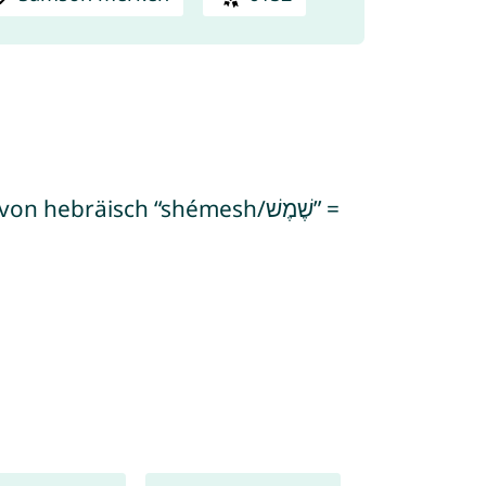
bräisch “shémesh/שֶׁמֶשׁ” =