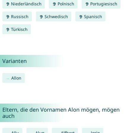
Niederländisch
Polnisch
Portugiesisch
Russisch
Schwedisch
Spanisch
Türkisch
Varianten
Allon
Eltern, die den Vornamen Alon mögen, mögen
auch
Allu
Alun
Alfbert
Jorin