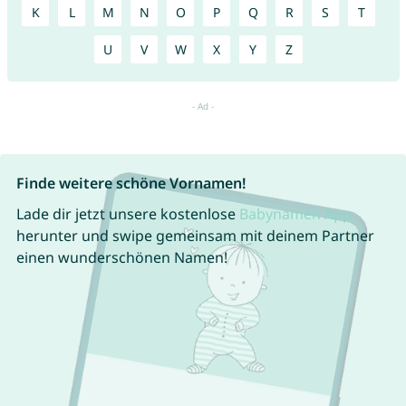
K
L
M
N
O
P
Q
R
S
T
U
V
W
X
Y
Z
Finde weitere schöne Vornamen!
Lade dir jetzt unsere kostenlose
Babynamen App
herunter und swipe gemeinsam mit deinem Partner
einen wunderschönen Namen!