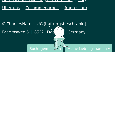
Über uns
Zusammenarbeit
Impressum
© CharliesNames UG (haftungsbeschränkt)
Brahmsweg 6
85221 Dachau
Germany
Sucht gemeinsam
Meine Lieblingsnamen