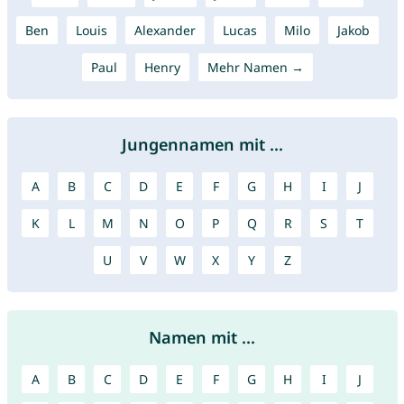
Ben
Louis
Alexander
Lucas
Milo
Jakob
Paul
Henry
Mehr Namen →
Jungennamen mit ...
A
B
C
D
E
F
G
H
I
J
K
L
M
N
O
P
Q
R
S
T
U
V
W
X
Y
Z
Namen mit ...
A
B
C
D
E
F
G
H
I
J