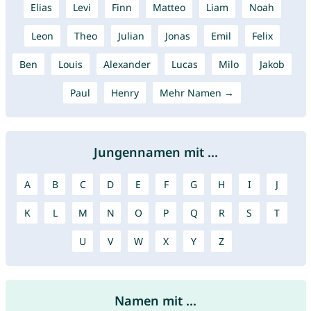
Elias
Levi
Finn
Matteo
Liam
Noah
Leon
Theo
Julian
Jonas
Emil
Felix
Ben
Louis
Alexander
Lucas
Milo
Jakob
Paul
Henry
Mehr Namen →
Jungennamen mit ...
A
B
C
D
E
F
G
H
I
J
K
L
M
N
O
P
Q
R
S
T
U
V
W
X
Y
Z
Namen mit ...