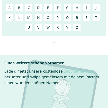
A
B
C
D
E
F
G
H
I
J
K
L
M
N
O
P
Q
R
S
T
U
V
W
X
Y
Z
Finde weitere schöne Vornamen!
Lade dir jetzt unsere kostenlose
Babynamen App
herunter und swipe gemeinsam mit deinem Partner
einen wunderschönen Namen!