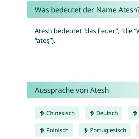
Was bedeutet der Name Atesh
Atesh bedeutet “das Feuer”, “die “
“ateş”).
Aussprache von Atesh
Chinesisch
Deutsch
Polnisch
Portugiesisch