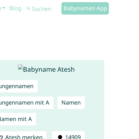
n
Blog
Babynamen App
Jungennamen
ungennamen mit A
Namen
Namen mit A
Atesh merken
14909