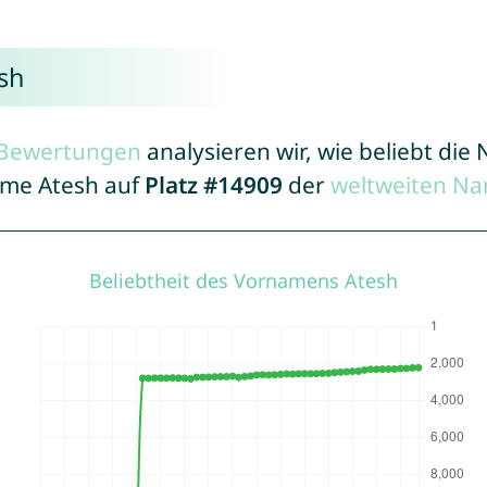
sh
r Bewertungen
analysieren wir, wie beliebt di
Name Atesh auf
Platz #14909
der
weltweiten Na