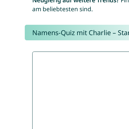
Neugierig auf weitere Trends?
Fin
am beliebtesten sind.
Namens-Quiz mit Charlie – Start