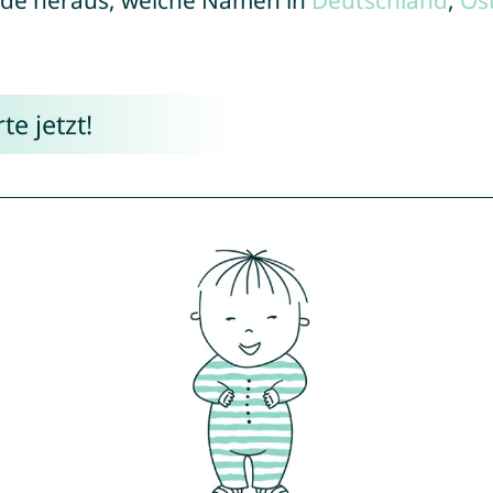
de heraus, welche Namen in
Deutschland
,
Ös
e jetzt!