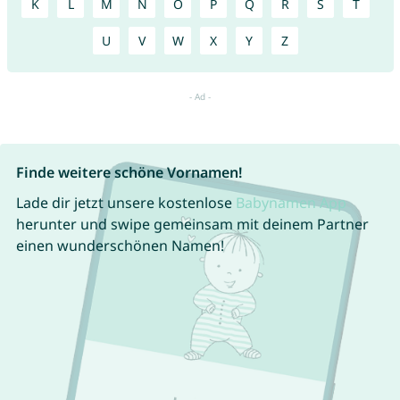
K
L
M
N
O
P
Q
R
S
T
U
V
W
X
Y
Z
Finde weitere schöne Vornamen!
Lade dir jetzt unsere kostenlose
Babynamen App
herunter und swipe gemeinsam mit deinem Partner
einen wunderschönen Namen!