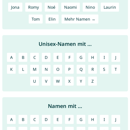
Jona
Romy
Noé
Naomi
Nino
Laurin
Tom
Elin
Mehr Namen →
Unisex-Namen mit ...
A
B
C
D
E
F
G
H
I
J
K
L
M
N
O
P
Q
R
S
T
U
V
W
X
Y
Z
Namen mit ...
A
B
C
D
E
F
G
H
I
J