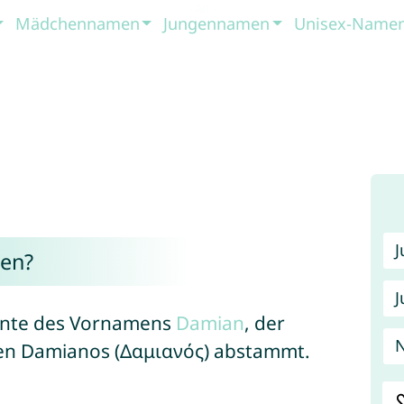
Mädchennamen
Jungennamen
Unisex-Name
en?
J
iante des Vornamens
Damian
, der
n Damianos (Δαμιανός) abstammt.