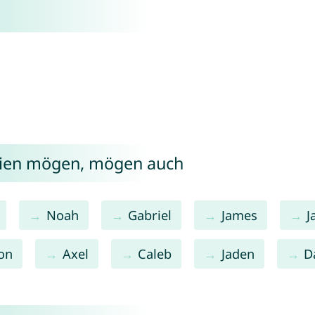
mien mögen, mögen auch
Noah
Gabriel
James
J
on
Axel
Caleb
Jaden
D