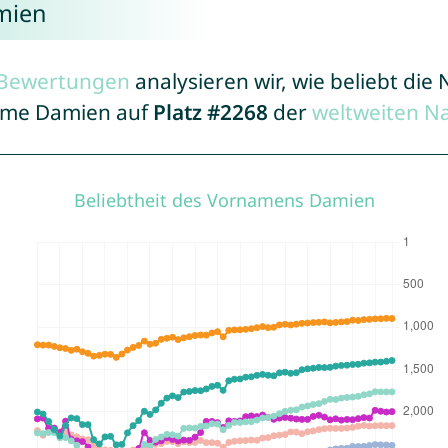
mien
r Bewertungen
analysieren wir, wie beliebt di
Name Damien auf
Platz #2268
der
weltweiten N