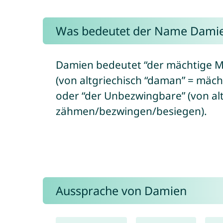
Was bedeutet der Name Dami
Damien bedeutet “der mächtige M
(von altgriechisch “daman” = mäc
oder “der Unbezwingbare” (von al
zähmen/bezwingen/besiegen).
Aussprache von Damien