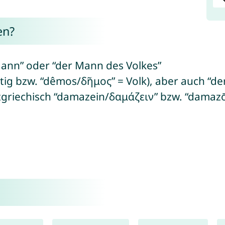
en?
ann” oder “der Mann des Volkes”
htig bzw. “dêmos/δῆμος” = Volk), aber auch “
tgriechisch “damazein/δαμάζειν” bzw. “damaz