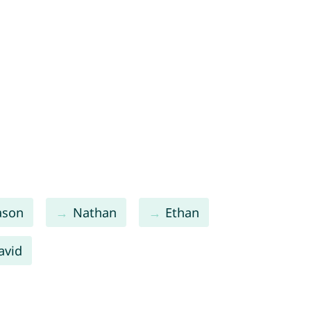
ason
Nathan
Ethan
avid