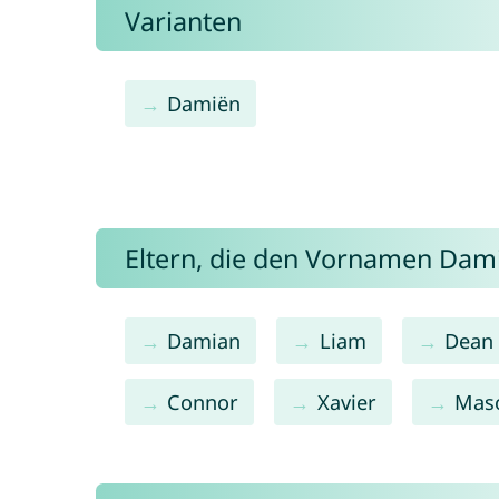
Varianten
Damiën
Eltern, die den Vornamen Da
Damian
Liam
Dean
Connor
Xavier
Mas