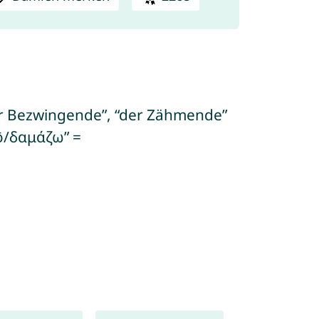
der Bezwingende”, “der Zähmende”
ō/δαμάζω” =