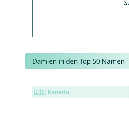
S
Damien in den Top 50 Namen
🇨🇦 Kanada