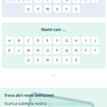
U
V
W
X
Y
Z
Nomi con ...
A
B
C
D
E
F
G
H
I
J
K
L
M
N
O
P
Q
R
S
T
U
V
W
X
Y
Z
Trova altri nomi bellissimi!
Scarica subito la nostra
app dei nomi per bambini