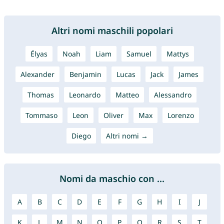
Altri nomi maschili popolari
Élyas
Noah
Liam
Samuel
Mattys
Alexander
Benjamin
Lucas
Jack
James
Thomas
Leonardo
Matteo
Alessandro
Tommaso
Leon
Oliver
Max
Lorenzo
Diego
Altri nomi →
Nomi da maschio con ...
A
B
C
D
E
F
G
H
I
J
K
L
M
N
O
P
Q
R
S
T