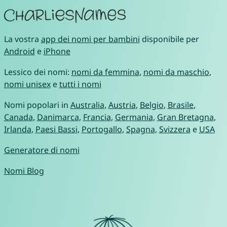
La vostra
app dei nomi per bambini
disponibile per
Android
e
iPhone
Lessico dei nomi:
nomi da femmina
,
nomi da maschio
,
nomi unisex
e
tutti i nomi
Nomi popolari in
Australia
,
Austria
,
Belgio
,
Brasile
,
Canada
,
Danimarca
,
Francia
,
Germania
,
Gran Bretagna
,
Irlanda
,
Paesi Bassi
,
Portogallo
,
Spagna
,
Svizzera
e
USA
Generatore di nomi
Nomi Blog