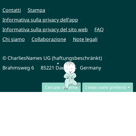
Contatti
Stampa
Informativa sulla privacy dell'app
Informativa sulla privacy del sito web
FAQ
Chi siamo
Collaborazione
Note legali
© CharliesNames UG (haftungsbeschränkt)
Brahmsweg 6
85221 Dachau
Germany
Cercate insieme
I miei nomi preferiti