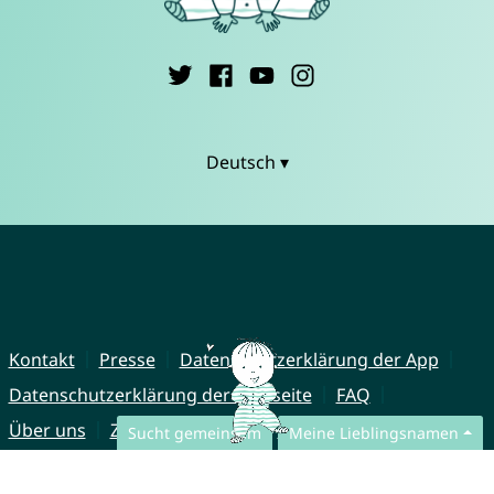
Deutsch ▾
Kontakt
Presse
Datenschutzerklärung der App
Datenschutzerklärung der Webseite
FAQ
Über uns
Zusammenarbeit
Impressum
Sucht gemeinsam
Meine Lieblingsnamen