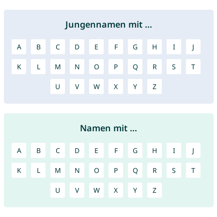
Jungennamen mit ...
A
B
C
D
E
F
G
H
I
J
K
L
M
N
O
P
Q
R
S
T
U
V
W
X
Y
Z
Namen mit ...
A
B
C
D
E
F
G
H
I
J
K
L
M
N
O
P
Q
R
S
T
U
V
W
X
Y
Z