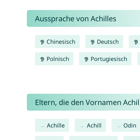
Aussprache von Achilles
Chinesisch
Deutsch
Polnisch
Portugiesisch
Eltern, die den Vornamen Ach
Achille
Achill
Odin