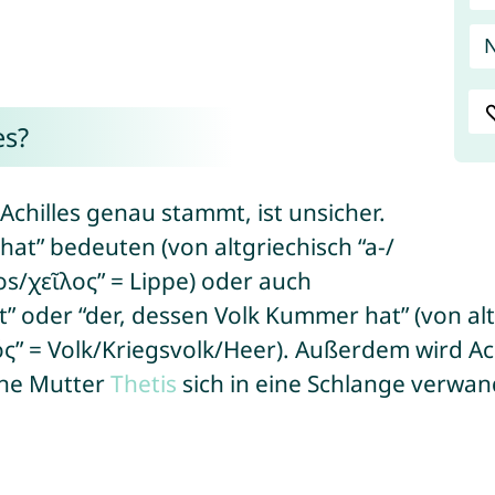
es?
hilles genau stammt, ist unsicher.
 hat” bedeuten (von altgriechisch “a-/
os/χεῖλος” = Lippe) oder auch
t” oder “der, dessen Volk Kummer hat” (von al
” = Volk/Kriegsvolk/Heer). Außerdem wird Ach
ine Mutter
Thetis
sich in eine Schlange verwan