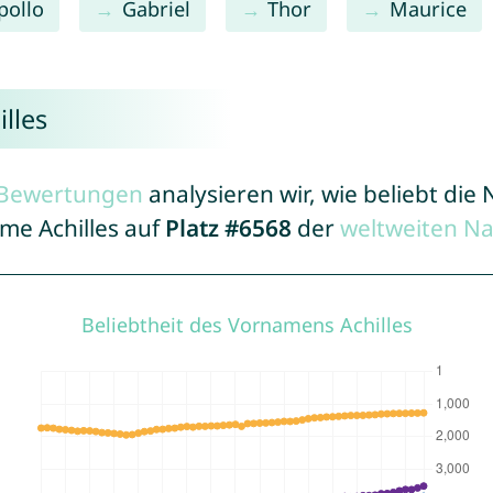
pollo
Gabriel
Thor
Maurice
lles
r Bewertungen
analysieren wir, wie beliebt di
ame Achilles auf
Platz #6568
der
weltweiten N