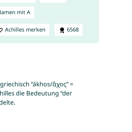
Namen mit A
Achilles merken
6568
tgriechisch “ákhos/ἄχος” =
illes die Bedeutung “der
delte.