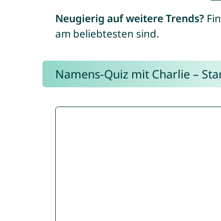
Neugierig auf weitere Trends?
Fin
am beliebtesten sind.
Namens-Quiz mit Charlie – Start