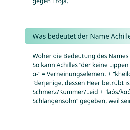
gegen Troja.
Was bedeutet der Name Achill
Woher die Bedeutung des Names Ac
So kann Achilles “der keine Lippen
α-“ = Verneinungselement + “kheĩl
“derjenige, dessen Heer betrübt is
Schmerz/Kummer/Leid + “laós/λαός
Schlangensohn” gegeben, weil se