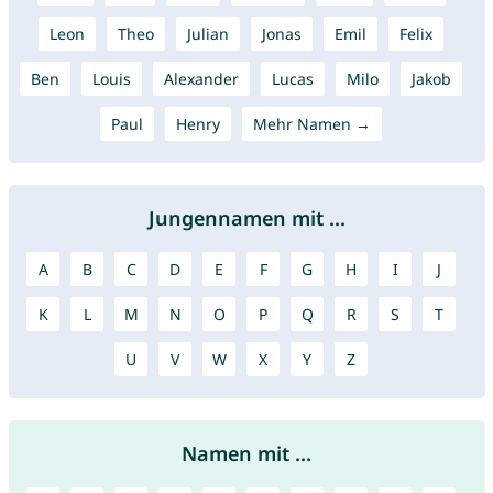
Leon
Theo
Julian
Jonas
Emil
Felix
Ben
Louis
Alexander
Lucas
Milo
Jakob
Paul
Henry
Mehr Namen →
Jungennamen mit ...
A
B
C
D
E
F
G
H
I
J
K
L
M
N
O
P
Q
R
S
T
U
V
W
X
Y
Z
Namen mit ...