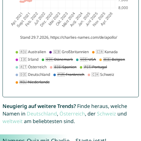
Neugierig auf weitere Trends?
Finde heraus, welche
Namen in
Deutschland
,
Österreich
, der
Schweiz
und
weltweit
am beliebtesten sind.
Namens-Quiz mit Charlie – Starte jetzt!