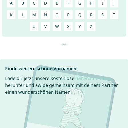
A
B
C
D
E
F
G
H
I
J
K
L
M
N
O
P
Q
R
S
T
U
V
W
X
Y
Z
Finde weitere schöne Vornamen!
Lade dir jetzt unsere kostenlose
Babynamen App
herunter und swipe gemeinsam mit deinem Partner
einen wunderschönen Namen!