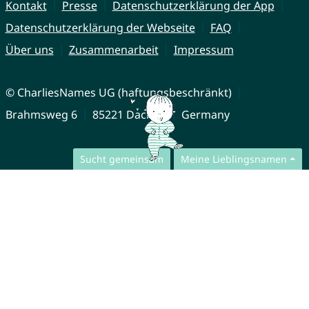
Kontakt
Presse
Datenschutzerklärung der App
Datenschutzerklärung der Webseite
FAQ
Über uns
Zusammenarbeit
Impressum
© CharliesNames UG (haftungsbeschränkt)
Brahmsweg 6
85221 Dachau
Germany
Sucht gemeinsam
Meine Lieblingsnamen