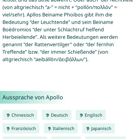
(von altgriechisch “a-“ = nicht + “pollón/πολλόν” =
viel/sehr). Apllos Beiname Phoibos gibt ihm die
Bedeutung “der Leuchtende” und sein Beiname
Boëdromios “der unter Schlachtruf helfend
Herbeieilende”. Als weitere Bedeutungen werden
genannt “der Rattenvertilger” oder “der fernhin
Treffende” bzw. “der immer Schießende” (von
altgriechisch “aeibállōn/ἀειβάλλων”).
Aussprache von Apollo
Chinesisch
Deutsch
Englisch
Französisch
Italienisch
Japanisch