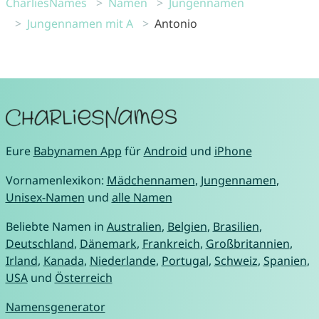
CharliesNames
Namen
Jungennamen
Jungennamen mit A
Antonio
Eure
Babynamen App
für
Android
und
iPhone
Vornamenlexikon:
Mädchennamen
,
Jungennamen
,
Unisex-Namen
und
alle Namen
Beliebte Namen in
Australien
,
Belgien
,
Brasilien
,
Deutschland
,
Dänemark
,
Frankreich
,
Großbritannien
,
Irland
,
Kanada
,
Niederlande
,
Portugal
,
Schweiz
,
Spanien
,
USA
und
Österreich
Namensgenerator