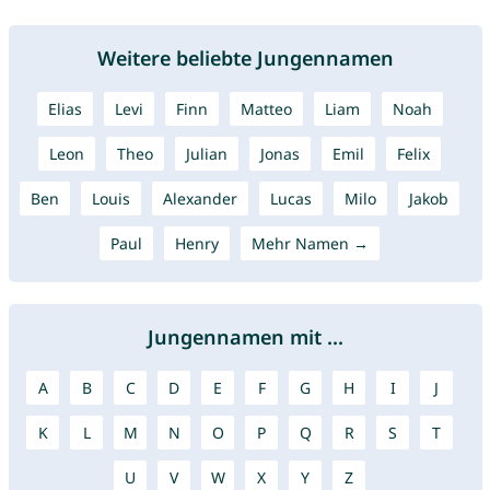
Weitere beliebte Jungennamen
Elias
Levi
Finn
Matteo
Liam
Noah
Leon
Theo
Julian
Jonas
Emil
Felix
Ben
Louis
Alexander
Lucas
Milo
Jakob
Paul
Henry
Mehr Namen →
Jungennamen mit ...
A
B
C
D
E
F
G
H
I
J
K
L
M
N
O
P
Q
R
S
T
U
V
W
X
Y
Z