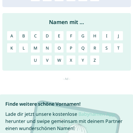
Namen mit ...
A
B
C
D
E
F
G
H
I
J
K
L
M
N
O
P
Q
R
S
T
U
V
W
X
Y
Z
Finde weitere schöne Vornamen!
Lade dir jetzt unsere kostenlose
Babynamen App
herunter und swipe gemeinsam mit deinem Partner
einen wunderschönen Namen!