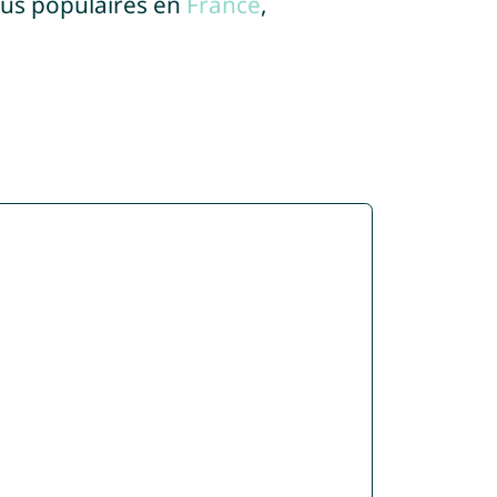
lus populaires en
France
,