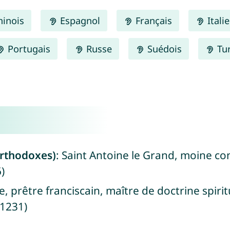
inois
Espagnol
Français
Itali
Portugais
Russe
Suédois
Tu
 orthodoxes)
: Saint Antoine le Grand, moine c
)
, prêtre franciscain, maître de doctrine spiri
 1231)