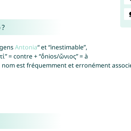
 ?
a gens
Antonia
“ et “inestimable”,
τἰ” = contre + “ṓnios/ὤνιος” = à
ce nom est fréquemment et erronément associé