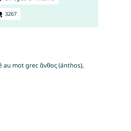
3267
 au mot grec ἄνθος (ánthos),