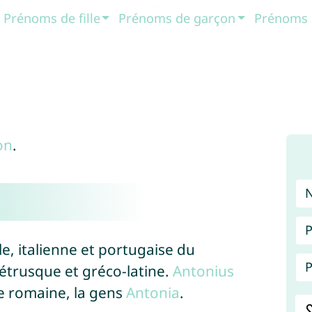
Prénoms de fille
Prénoms de garçon
Prénoms 
on
.
P
e, italienne et portugaise du
P
e étrusque et gréco-latine.
Antonius
le romaine, la gens
Antonia
.