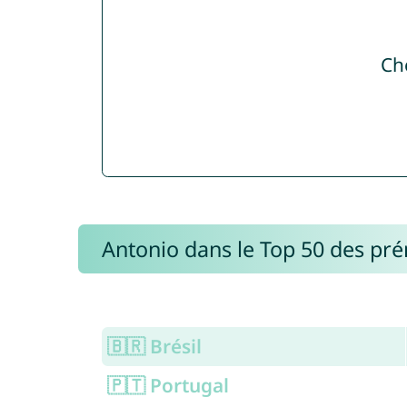
Ch
Antonio dans le Top 50 des pr
🇧🇷 Brésil
🇵🇹 Portugal