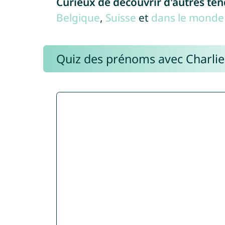
Curieux de découvrir d'autres te
Belgique
,
Suisse
et
dans le monde 
Quiz des prénoms avec Charli