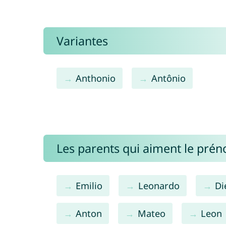
Variantes
Anthonio
Antônio
Les parents qui aiment le pré
Emilio
Leonardo
Di
Anton
Mateo
Leon