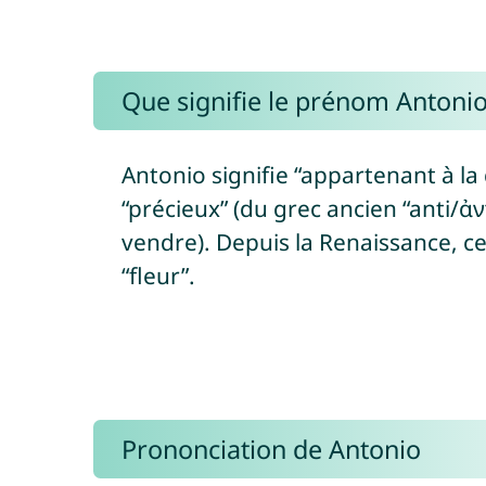
Que signifie le prénom Antonio
Antonio signifie “appartenant à l
“précieux” (du grec ancien “anti/ἀν
vendre). Depuis la Renaissance, 
“fleur”.
Prononciation de Antonio