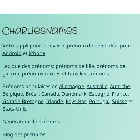
Votre
appli pour trouver le prénom de bébé idéal
pour
Android
et
iPhone
Lexique des prénoms:
prénoms de fille
,
prénoms de
garçon
,
prénoms-mixtes
et
tous les prénoms
Prénoms populaires en
Allemagne
,
Australie
,
Autriche
,
Belgique
,
Brésil
,
Canada
,
Danemark
,
Espagne
,
France
,
Grande-Bretagne
,
Irlande
,
Pays-Bas
,
Portugal
,
Suisse
et
États-Unis
Générateur de prénoms
Blog des prénoms