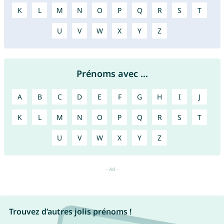
K
L
M
N
O
P
Q
R
S
T
U
V
W
X
Y
Z
Prénoms avec ...
A
B
C
D
E
F
G
H
I
J
K
L
M
N
O
P
Q
R
S
T
U
V
W
X
Y
Z
Trouvez d’autres jolis prénoms !