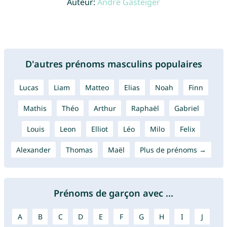
Auteur:
André Gasteiger
D'autres prénoms masculins populaires
Lucas
Liam
Matteo
Elias
Noah
Finn
Mathis
Théo
Arthur
Raphaël
Gabriel
Louis
Leon
Elliot
Léo
Milo
Felix
Alexander
Thomas
Maël
Plus de prénoms →
Prénoms de garçon avec ...
A
B
C
D
E
F
G
H
I
J