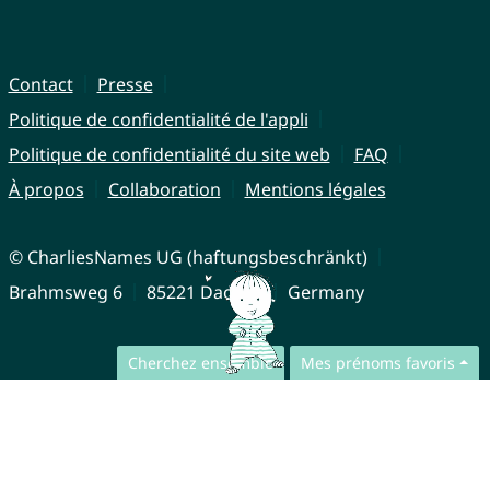
Contact
Presse
Politique de confidentialité de l'appli
Politique de confidentialité du site web
FAQ
À propos
Collaboration
Mentions légales
© CharliesNames UG (haftungsbeschränkt)
Brahmsweg 6
85221 Dachau
Germany
Cherchez ensemble
Mes prénoms favoris