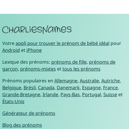
Votre
appli pour trouver le prénom de bébé idéal
pour
Android
et
iPhone
Lexique des prénoms:
prénoms de fille
,
prénoms de
garçon
,
prénoms-mixtes
et
tous les prénoms
Prénoms populaires en
Allemagne
,
Australie
,
Autriche
,
Belgique
,
Brésil
,
Canada
,
Danemark
,
Espagne
,
France
,
Grande-Bretagne
,
Irlande
,
Pays-Bas
,
Portugal
,
Suisse
et
États-Unis
Générateur de prénoms
Blog des prénoms