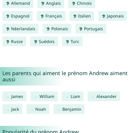
Allemand
Anglais
Chinois
Espagnol
Français
Italien
Japonais
Néerlandais
Polonais
Portugais
Russe
Suédois
Turc
Les parents qui aiment le prénom Andrew aiment
aussi
James
William
Liam
Alexander
Jack
Noah
Benjamin
Popularité du prénom Andrew