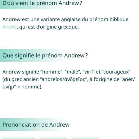
D’où vient le prénom Andrew ?
Andrew est une variante anglaise du prénom biblique
André
, qui est d’origine grecque.
Que signifie le prénom Andrew ?
Andrew signifie “homme”, “mâle”, “viril” et “courageux”
(du grec ancien “andreîos/ἀνδρεῖος”, à l’origine de “anēr/
ἀνήρ” = homme).
Prononciation de Andrew