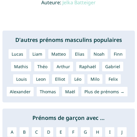
Auteure:
Jelka Batteiger
D'autres prénoms masculins populaires
Lucas
Liam
Matteo
Elias
Noah
Finn
Mathis
Théo
Arthur
Raphaël
Gabriel
Louis
Leon
Elliot
Léo
Milo
Felix
Alexander
Thomas
Maël
Plus de prénoms →
Prénoms de garçon avec ...
A
B
C
D
E
F
G
H
I
J