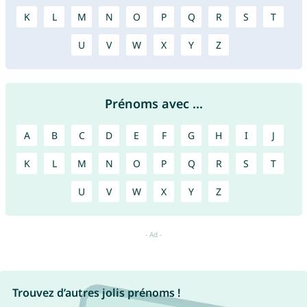
K
L
M
N
O
P
Q
R
S
T
U
V
W
X
Y
Z
Prénoms avec ...
A
B
C
D
E
F
G
H
I
J
K
L
M
N
O
P
Q
R
S
T
U
V
W
X
Y
Z
Trouvez d’autres jolis prénoms !