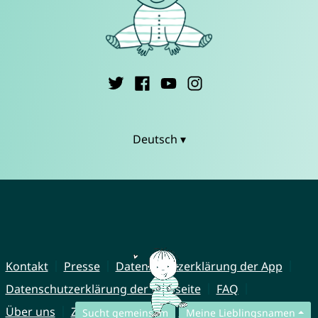
Deutsch ▾
Kontakt
Presse
Datenschutzerklärung der App
Datenschutzerklärung der Webseite
FAQ
Über uns
Zusammenarbeit
Impressum
Sucht gemeinsam
Meine Lieblingsnamen