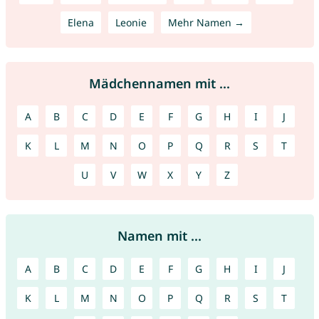
Elena
Leonie
Mehr Namen →
Mädchennamen mit ...
A
B
C
D
E
F
G
H
I
J
K
L
M
N
O
P
Q
R
S
T
U
V
W
X
Y
Z
Namen mit ...
A
B
C
D
E
F
G
H
I
J
K
L
M
N
O
P
Q
R
S
T