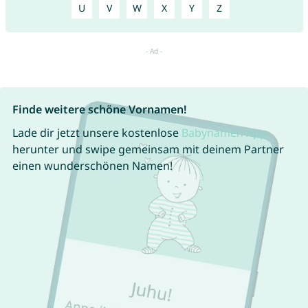
U
V
W
X
Y
Z
Finde weitere schöne Vornamen!
Lade dir jetzt unsere kostenlose
Babynamen App
herunter und swipe gemeinsam mit deinem Partner
einen wunderschönen Namen!