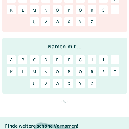
K
L
M
N
O
P
Q
R
S
T
U
V
W
X
Y
Z
Namen mit ...
A
B
C
D
E
F
G
H
I
J
K
L
M
N
O
P
Q
R
S
T
U
V
W
X
Y
Z
Finde weitere schöne Vornamen!