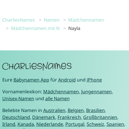
CharliesNames
Namen
Mädchennamen
Mädchennamen mit N
Nayla
Eure
Babynamen App
für
Android
und
iPhone
Vornamenlexikon:
Mädchennamen
,
Jungennamen
,
Unisex-Namen
und
alle Namen
Beliebte Namen in
Australien
,
Belgien
,
Brasilien
,
Deutschland
,
Dänemark
,
Frankreich
,
Großbritannien
,
Irland
,
Kanada
,
Niederlande
,
Portugal
,
Schweiz
,
Spanien
,