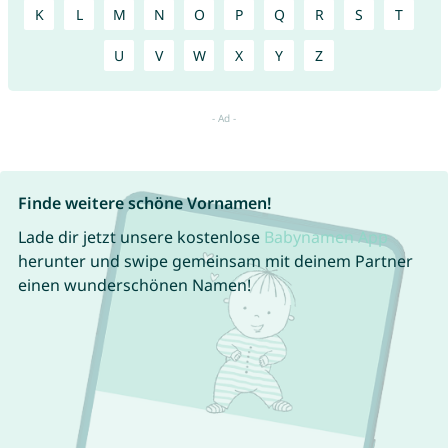
K
L
M
N
O
P
Q
R
S
T
U
V
W
X
Y
Z
Finde weitere schöne Vornamen!
Lade dir jetzt unsere kostenlose
Babynamen App
herunter und swipe gemeinsam mit deinem Partner
einen wunderschönen Namen!