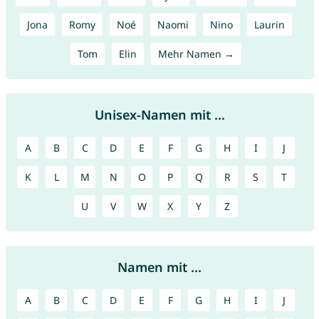
Jona
Romy
Noé
Naomi
Nino
Laurin
Tom
Elin
Mehr Namen →
Unisex-Namen mit ...
A
B
C
D
E
F
G
H
I
J
K
L
M
N
O
P
Q
R
S
T
U
V
W
X
Y
Z
Namen mit ...
A
B
C
D
E
F
G
H
I
J