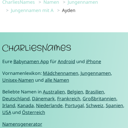
CharliesNames
Namen
Jungennamen
Jungennamen mit A
Ayden
Eure
Babynamen App
für
Android
und
iPhone
Vornamenlexikon:
Mädchennamen
,
Jungennamen
,
Unisex-Namen
und
alle Namen
Beliebte Namen in
Australien
,
Belgien
,
Brasilien
,
Deutschland
,
Dänemark
,
Frankreich
,
Großbritannien
,
Irland
,
Kanada
,
Niederlande
,
Portugal
,
Schweiz
,
Spanien
,
USA
und
Österreich
Namensgenerator