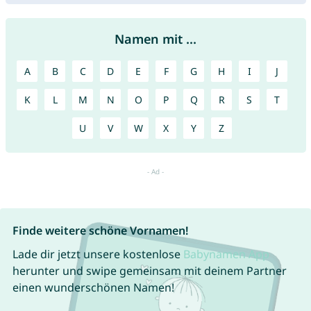
Namen mit ...
A
B
C
D
E
F
G
H
I
J
K
L
M
N
O
P
Q
R
S
T
U
V
W
X
Y
Z
Finde weitere schöne Vornamen!
Lade dir jetzt unsere kostenlose
Babynamen App
herunter und swipe gemeinsam mit deinem Partner
einen wunderschönen Namen!