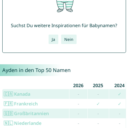
Suchst Du weitere Inspirationen für Babynamen?
Ja
Nein
Ayden in den Top 50 Namen
2026
2025
2024
🇨🇦 Kanada
-
-
✓
🇫🇷 Frankreich
-
✓
✓
🇬🇧 Großbritannien
-
-
-
🇳🇱 Niederlande
-
-
-