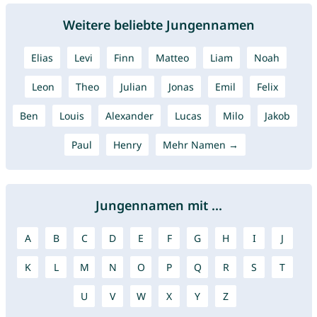
Weitere beliebte Jungennamen
Elias
Levi
Finn
Matteo
Liam
Noah
Leon
Theo
Julian
Jonas
Emil
Felix
Ben
Louis
Alexander
Lucas
Milo
Jakob
Paul
Henry
Mehr Namen →
Jungennamen mit ...
A
B
C
D
E
F
G
H
I
J
K
L
M
N
O
P
Q
R
S
T
U
V
W
X
Y
Z