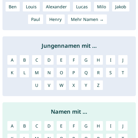
Ben
Louis
Alexander
Lucas
Milo
Jakob
Paul
Henry
Mehr Namen →
Jungennamen mit ...
A
B
C
D
E
F
G
H
I
J
K
L
M
N
O
P
Q
R
S
T
U
V
W
X
Y
Z
Namen mit ...
A
B
C
D
E
F
G
H
I
J