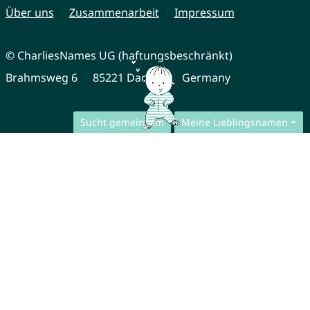
Über uns
Zusammenarbeit
Impressum
© CharliesNames UG (haftungsbeschränkt)
Brahmsweg 6
85221 Dachau
Germany
Sucht gemeinsam
Meine Lieblingsnamen