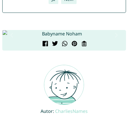
Autor:
CharliesNames