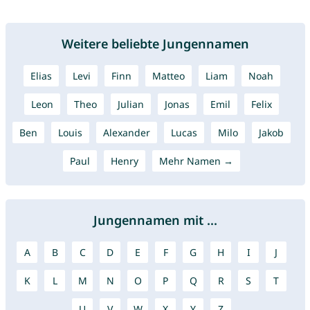
Weitere beliebte Jungennamen
Elias
Levi
Finn
Matteo
Liam
Noah
Leon
Theo
Julian
Jonas
Emil
Felix
Ben
Louis
Alexander
Lucas
Milo
Jakob
Paul
Henry
Mehr Namen →
Jungennamen mit ...
A
B
C
D
E
F
G
H
I
J
K
L
M
N
O
P
Q
R
S
T
U
V
W
X
Y
Z