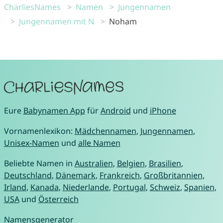
CharliesNames
Namen
Jungennamen
Jungennamen mit N
Noham
Eure
Babynamen App
für
Android
und
iPhone
Vornamenlexikon:
Mädchennamen
,
Jungennamen
,
Unisex-Namen
und
alle Namen
Beliebte Namen in
Australien
,
Belgien
,
Brasilien
,
Deutschland
,
Dänemark
,
Frankreich
,
Großbritannien
,
Irland
,
Kanada
,
Niederlande
,
Portugal
,
Schweiz
,
Spanien
,
USA
und
Österreich
Namensgenerator