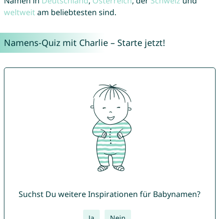
Namen in
Deutschland
,
Österreich
, der
Schweiz
und
weltweit
am beliebtesten sind.
Namens-Quiz mit Charlie – Starte jetzt!
Suchst Du weitere Inspirationen für Babynamen?
Ja
Nein