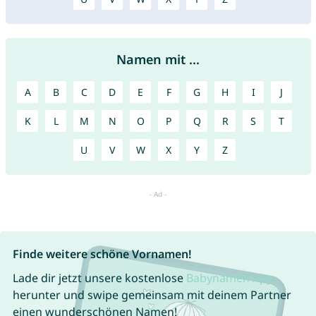
Namen mit ...
A
B
C
D
E
F
G
H
I
J
K
L
M
N
O
P
Q
R
S
T
U
V
W
X
Y
Z
Finde weitere schöne Vornamen!
Lade dir jetzt unsere kostenlose
Babynamen App
herunter und swipe gemeinsam mit deinem Partner
einen wunderschönen Namen!