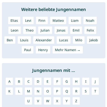
Weitere beliebte Jungennamen
Elias
Levi
Finn
Matteo
Liam
Noah
Leon
Theo
Julian
Jonas
Emil
Felix
Ben
Louis
Alexander
Lucas
Milo
Jakob
Paul
Henry
Mehr Namen →
Jungennamen mit ...
A
B
C
D
E
F
G
H
I
J
K
L
M
N
O
P
Q
R
S
T
U
V
W
X
Y
Z