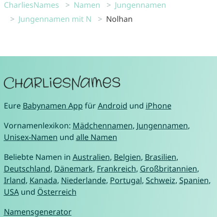
CharliesNames
Namen
Jungennamen
Jungennamen mit N
Nolhan
Eure
Babynamen App
für
Android
und
iPhone
Vornamenlexikon:
Mädchennamen
,
Jungennamen
,
Unisex-Namen
und
alle Namen
Beliebte Namen in
Australien
,
Belgien
,
Brasilien
,
Deutschland
,
Dänemark
,
Frankreich
,
Großbritannien
,
Irland
,
Kanada
,
Niederlande
,
Portugal
,
Schweiz
,
Spanien
,
USA
und
Österreich
Namensgenerator