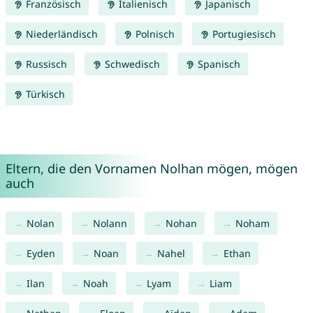
Französisch
Italienisch
Japanisch
Niederländisch
Polnisch
Portugiesisch
Russisch
Schwedisch
Spanisch
Türkisch
Eltern, die den Vornamen Nolhan mögen, mögen
auch
Nolan
Nolann
Nohan
Noham
Eyden
Noan
Nahel
Ethan
Ilan
Noah
Lyam
Liam