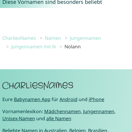
Diese Vornamen sind besonders beliebt
CharliesNames
Namen
Jungennamen
Jungennamen mit N
Nolann
Eure
Babynamen App
für
Android
und
iPhone
Vornamenlexikon:
Mädchennamen
,
Jungennamen
,
Unisex-Namen
und
alle Namen
Beliebte Namen in
Australien
,
Belgien
,
Brasilien
,