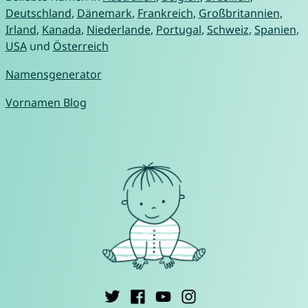
Deutschland
,
Dänemark
,
Frankreich
,
Großbritannien
,
Irland
,
Kanada
,
Niederlande
,
Portugal
,
Schweiz
,
Spanien
,
USA
und
Österreich
Namensgenerator
Vornamen Blog