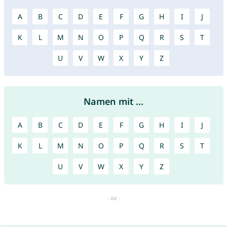
A
B
C
D
E
F
G
H
I
J
K
L
M
N
O
P
Q
R
S
T
U
V
W
X
Y
Z
Namen mit ...
A
B
C
D
E
F
G
H
I
J
K
L
M
N
O
P
Q
R
S
T
U
V
W
X
Y
Z