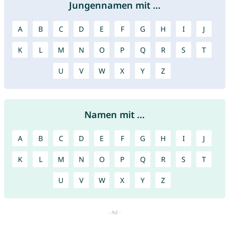
Jungennamen mit ...
A
B
C
D
E
F
G
H
I
J
K
L
M
N
O
P
Q
R
S
T
U
V
W
X
Y
Z
Namen mit ...
A
B
C
D
E
F
G
H
I
J
K
L
M
N
O
P
Q
R
S
T
U
V
W
X
Y
Z