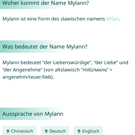
Woher kommt der Name Mylann?
Mylann ist eine Form des slawischen namens
Milan
.
Was bedeutet der Name Mylann?
Mylann bedeutet “der Liebenswürdige”, “der Liebe” und
“der Angenehme” (von altslawisch “milŭ/милъ” =
angenehm/teuer/lieb).
Aussprache von Mylann
Chinesisch
Deutsch
Englisch