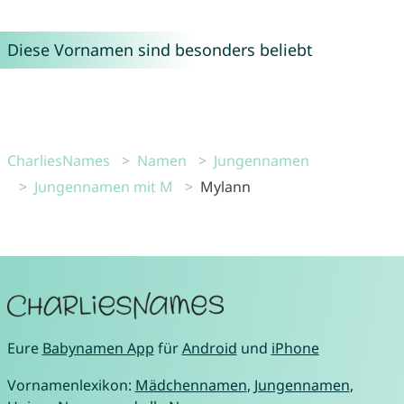
Diese Vornamen sind besonders beliebt
CharliesNames
Namen
Jungennamen
Jungennamen mit M
Mylann
Eure
Babynamen App
für
Android
und
iPhone
Vornamenlexikon:
Mädchennamen
,
Jungennamen
,