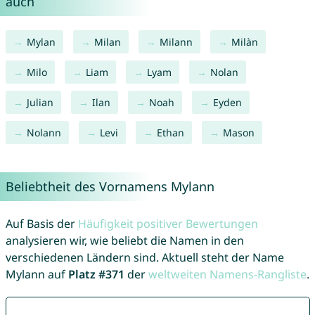
auch
Mylan
Milan
Milann
Milàn
Milo
Liam
Lyam
Nolan
Julian
Ilan
Noah
Eyden
Nolann
Levi
Ethan
Mason
Beliebtheit des Vornamens Mylann
Auf Basis der
Häufigkeit positiver Bewertungen
analysieren wir, wie beliebt die Namen in den
verschiedenen Ländern sind. Aktuell steht der Name
Mylann auf
Platz #371
der
weltweiten Namens-Rangliste
.