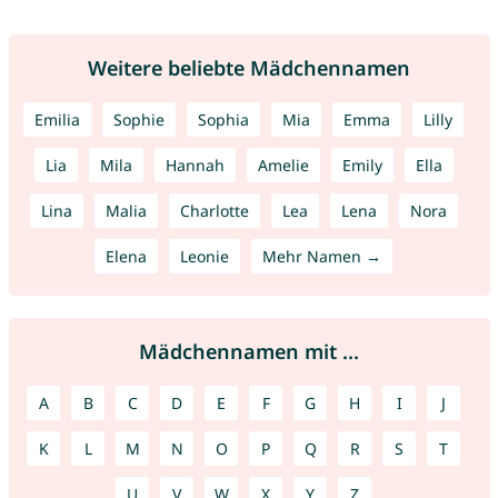
Weitere beliebte Mädchennamen
Emilia
Sophie
Sophia
Mia
Emma
Lilly
Lia
Mila
Hannah
Amelie
Emily
Ella
Lina
Malia
Charlotte
Lea
Lena
Nora
Elena
Leonie
Mehr Namen →
Mädchennamen mit ...
A
B
C
D
E
F
G
H
I
J
K
L
M
N
O
P
Q
R
S
T
U
V
W
X
Y
Z