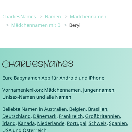
CharliesNames
Namen
Mädchennamen
Mädchennamen mit B
Beryl
Eure
Babynamen App
für
Android
und
iPhone
Vornamenlexikon:
Mädchennamen
,
Jungennamen
,
Unisex-Namen
und
alle Namen
Beliebte Namen in
Australien
,
Belgien
,
Brasilien
,
Deutschland
,
Dänemark
,
Frankreich
,
Großbritannien
,
Irland
,
Kanada
,
Niederlande
,
Portugal
,
Schweiz
,
Spanien
,
USA
und
Österreich