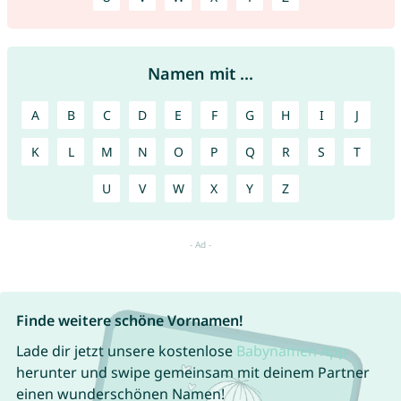
Namen mit ...
A
B
C
D
E
F
G
H
I
J
K
L
M
N
O
P
Q
R
S
T
U
V
W
X
Y
Z
Finde weitere schöne Vornamen!
Lade dir jetzt unsere kostenlose
Babynamen App
herunter und swipe gemeinsam mit deinem Partner
einen wunderschönen Namen!