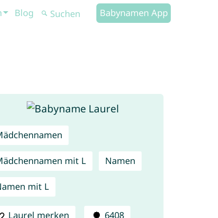
n
Blog
Babynamen App
Mädchennamen
Mädchennamen mit L
Namen
amen mit L
Laurel merken
6408