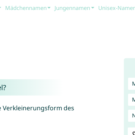
Mädchennamen
Jungennamen
Unisex-Name
l?
ne Verkleinerungsform des
N