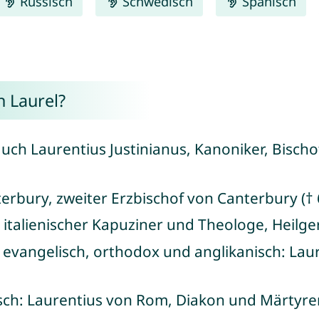
Russisch
Schwedisch
Spanisch
 Laurel?
 auch Laurentius Justinianus, Kanoniker, Bisch
terbury, zweiter Erzbischof von Canterbury († 
, italienischer Kapuziner und Theologe, Heilge
, evangelisch, orthodox und anglikanisch: La
sch: Laurentius von Rom, Diakon und Märtyrer