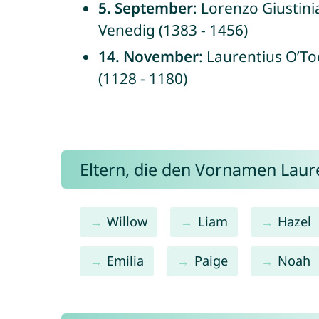
5. September
: Lorenzo Giustini
Venedig (1383 - 1456)
14. November
: Laurentius O’To
(1128 - 1180)
Eltern, die den Vornamen Lau
Willow
Liam
Hazel
Emilia
Paige
Noah