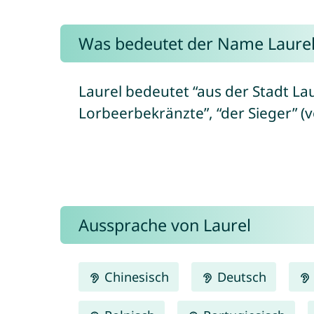
Was bedeutet der Name Laurel
Laurel bedeutet “aus der Stadt L
Lorbeerbekränzte”, “der Sieger” (v
Aussprache von Laurel
Chinesisch
Deutsch