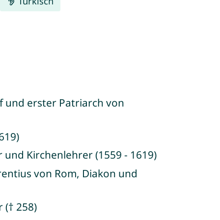
Türkisch
of und erster Patriarch von
619)
r und Kirchenlehrer (1559 - 1619)
urentius von Rom, Diakon und
 († 258)