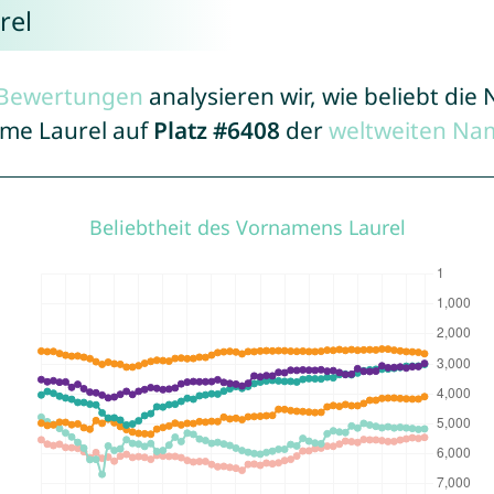
rel
r Bewertungen
analysieren wir, wie beliebt di
ame Laurel auf
Platz #6408
der
weltweiten Na