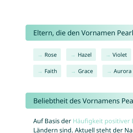
Eltern, die den Vornamen Pea
Rose
Hazel
Violet
Faith
Grace
Aurora
Beliebtheit des Vornamens Pea
Auf Basis der
Häufigkeit positive
Ländern sind. Aktuell steht der N