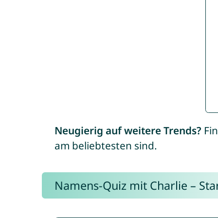
Neugierig auf weitere Trends?
Fin
am beliebtesten sind.
Namens-Quiz mit Charlie – Start