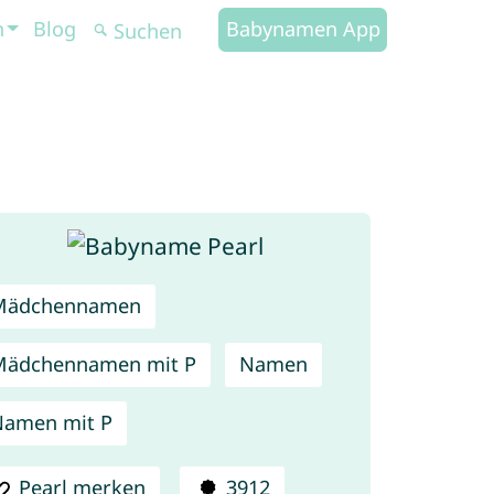
n
Blog
Babynamen App
Mädchennamen
Mädchennamen mit P
Namen
amen mit P
Pearl merken
3912