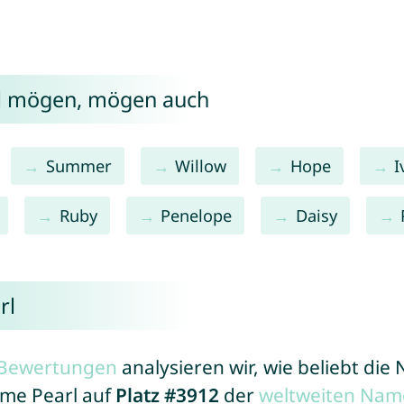
rl mögen, mögen auch
Summer
Willow
Hope
I
Ruby
Penelope
Daisy
rl
r Bewertungen
analysieren wir, wie beliebt di
ame Pearl auf
Platz #3912
der
weltweiten Nam