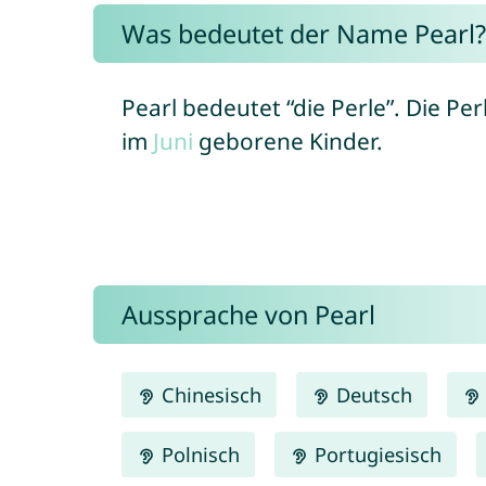
Was bedeutet der Name Pearl?
Pearl bedeutet “die Perle”. Die Per
im
Juni
geborene Kinder.
Aussprache von Pearl
Chinesisch
Deutsch
Polnisch
Portugiesisch