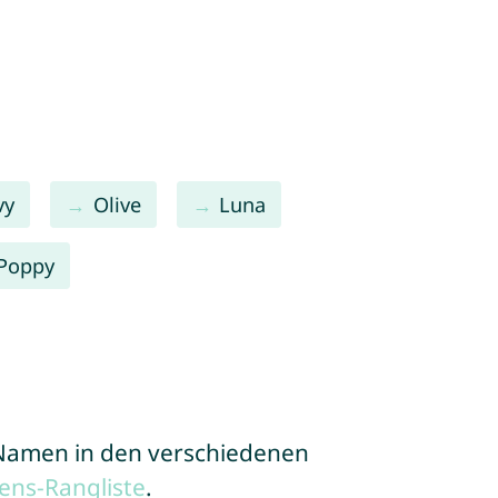
vy
Olive
Luna
Poppy
e Namen in den verschiedenen
ens-Rangliste
.