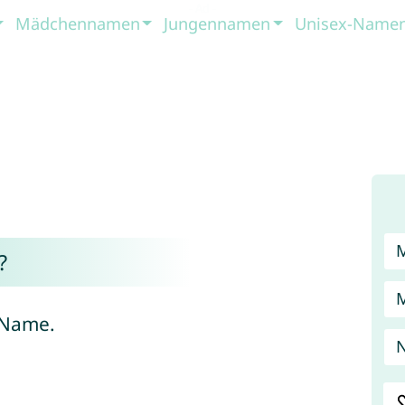
Mädchennamen
Jungennamen
Unisex-Name
?
 Name.
N