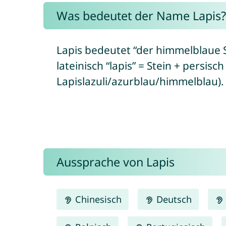
Was bedeutet der Name Lapis?
Lapis bedeutet “der himmelblaue S
lateinisch “lapis” = Stein + persisch “lâža
Lapislazuli/azurblau/himmelblau).
Aussprache von Lapis
Chinesisch
Deutsch