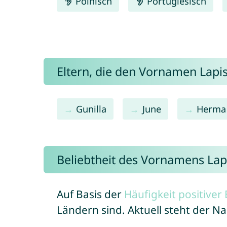
Polnisch
Portugiesisch
Eltern, die den Vornamen Lap
Gunilla
June
Herma
Beliebtheit des Vornamens Lap
Auf Basis der
Häufigkeit positive
Ländern sind. Aktuell steht der N