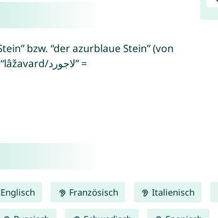
tein” bzw. “der azurblaue Stein” (von
vard/لاجورد” =
Englisch
Französisch
Italienisch