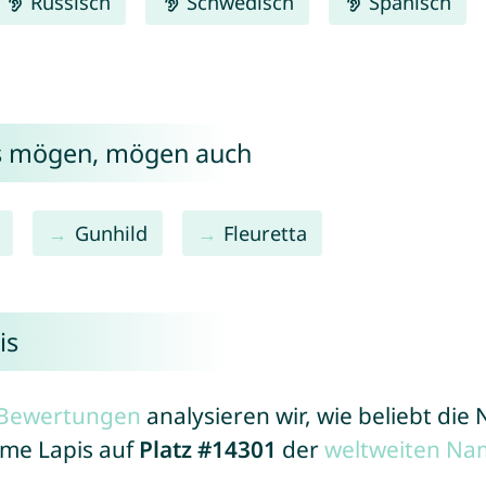
Russisch
Schwedisch
Spanisch
is mögen, mögen auch
Gunhild
Fleuretta
is
r Bewertungen
analysieren wir, wie beliebt di
ame Lapis auf
Platz #14301
der
weltweiten Na