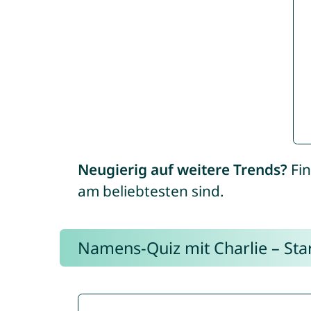
Neugierig auf weitere Trends?
Fin
am beliebtesten sind.
Namens-Quiz mit Charlie – Start