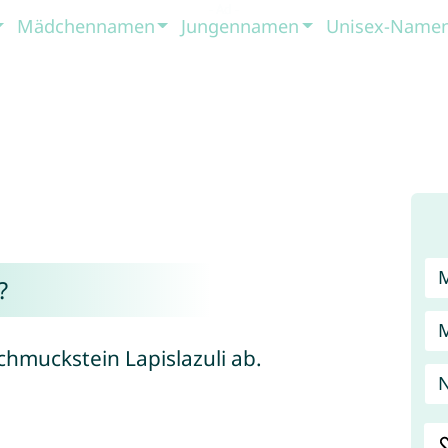
Mädchennamen
Jungennamen
Unisex-Name
?
muckstein Lapislazuli ab.
N